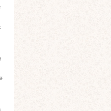
给
长
我
哥
保