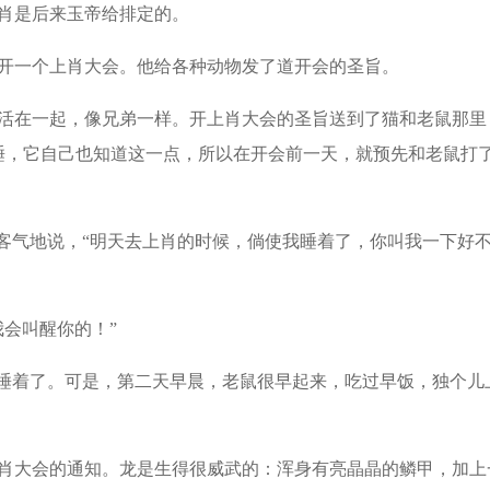
肖是后来玉帝给排定的。
开一个上肖大会。他给各种动物发了道开会的圣旨。
活在一起，像兄弟一样。开上肖大会的圣旨送到了猫和老鼠那里
睡，它自己也知道这一点，所以在开会前一天，就预先和老鼠打
爷客气地说，“明天去上肖的时候，倘使我睡着了，你叫我一下好
会叫醒你的！”
心睡着了。可是，第二天早晨，老鼠很早起来，吃过早饭，独个儿
。
肖大会的通知。龙是生得很威武的：浑身有亮晶晶的鳞甲，加上