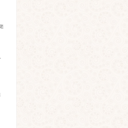
老
一
肖