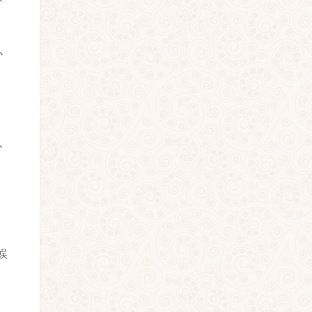
办
人
蜈