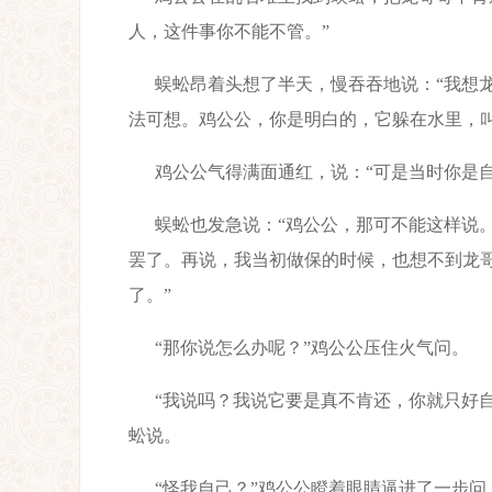
人，这件事你不能不管。”
蜈蚣昂着头想了半天，慢吞吞地说：“我想
法可想。鸡公公，你是明白的，它躲在水里，叫
鸡公公气得满面通红，说：“可是当时你是
蜈蚣也发急说：“鸡公公，那可不能这样说
罢了。再说，我当初做保的时候，也想不到龙
了。”
“那你说怎么办呢？”鸡公公压住火气问。
“我说吗？我说它要是真不肯还，你就只好
蚣说。
“怪我自己？”鸡公公瞪着眼睛逼进了一步问