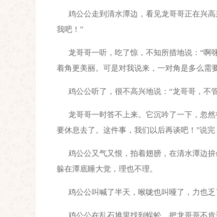
鸡公公走到清水潭边，看见龙哥哥正在兴高
我吧！”
龙哥哥一听，吃了惊，不知所措地说：“啊
着角更美丽。可是对我说来，一对角是多么需要
鸡公公听了，很不高兴地说：“龙哥哥，不
龙哥哥一时答不上来。它沉吟了一下，忽然
要休息去了。这件事，我们以后再谈吧！”说
鸡公公又气又恨，拍着翅膀，在清水潭边拚
躲在潭底睡大觉，理也不理。
鸡公公叫喊了半天，喉咙也叫哑了，力也乏
鸡公公在乱石堆里找到蜈蚣，把龙哥哥不肯