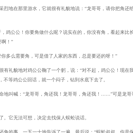
采烈地在那里游水，它就很有礼貌地说：“龙哥哥，请你把角还
呀，鸡公公！你要角做什么呢？说实在的，你没有角，看起来比
啊！”
管你多么需要角，可是借了人家的东西，总是要还的呀！”
很有礼貌地对鸡公公鞠了一个躬，说：“对不起，鸡公公！现在
完，不等鸡公公回话，就一个闷子，钻到水底下去了。
命地叫喊：“龙哥哥，角还我！龙哥哥，角还我！……”可是龙哥
了。它无法可想，决定去找保人蜈蚣说话。
还角的事，一五一十地告诉了一遍，最后说：“蜈蚣叔叔，你是