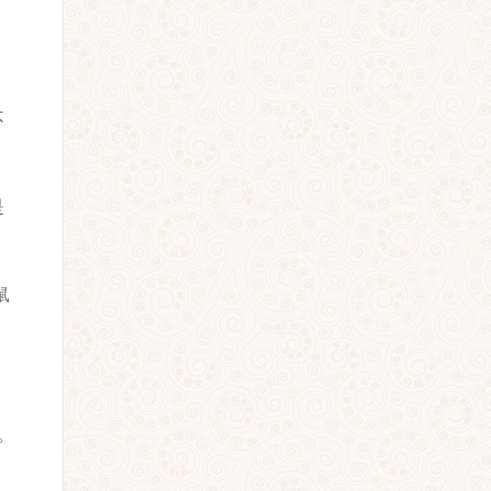
不
是
鼠
。