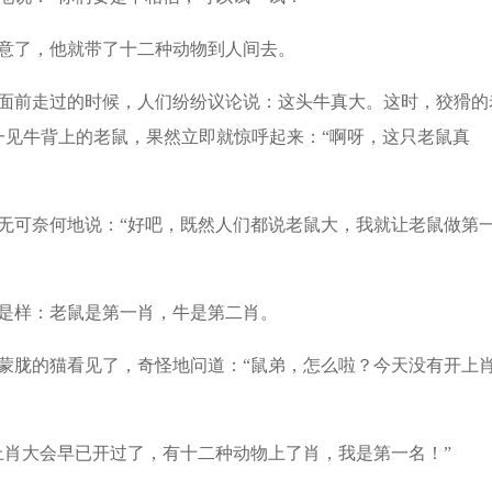
意了，他就带了十二种动物到人间去。
面前走过的时候，人们纷纷议论说：这头牛真大。这时，狡猾的
一见牛背上的老鼠，果然立即就惊呼起来：“啊呀，这只老鼠真
无可奈何地说：“好吧，既然人们都说老鼠大，我就让老鼠做第
是样：老鼠是第一肖，牛是第二肖。
蒙胧的猫看见了，奇怪地问道：“鼠弟，怎么啦？今天没有开上
上肖大会早已开过了，有十二种动物上了肖，我是第一名！”