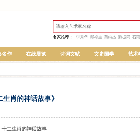
名家推荐：
李秀华
邱禄生
蔡纯杰
魏振同
石
典名作
在线展览
诗词文赋
文史国学
艺术
二生肖的神话故事》
十二生肖的神话故事