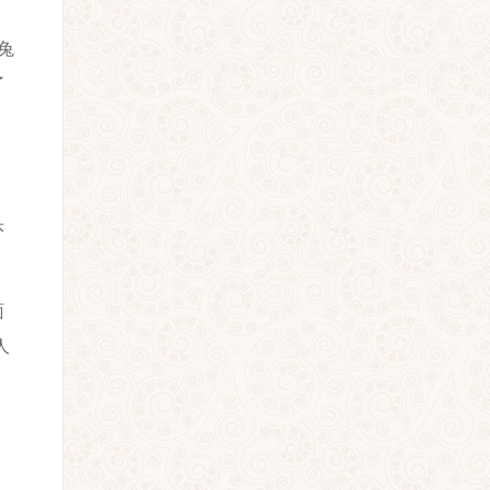
兔
了
头
面
人