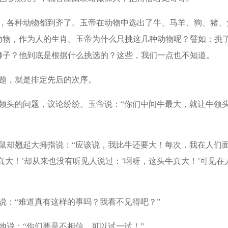
，各种动物都到齐了。玉帝在动物中选出了牛、马羊、狗、猪、
动物，作为人的生肖。玉帝为什么只挑这几种动物呢？譬如：挑
狮子？他到底是根据什么挑选的？这些，我们一点也不知道。
题，就是排定先后的次序。
领头的问题，议论纷纷。玉帝说：“你们中间牛最大，就让牛领
鼠却翘起大拇指说：“应该说，我比牛还要大！每次，我在人们
真大！’却从来也没有听见人说过：‘啊呀，这头牛真大！’可见在
说：“难道真有这样的事吗？我看不见得吧？”
地说：“你们要是不相信，可以试一试！”