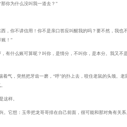
“那你为什么没叫我一道去？”
东西，你不讲信用！你不是亲口答应叫醒我的吗？要不然，我也
账！”
哼，有什么账可算呢？叫你，是情分，不叫你，是本分。我又不
喘着气，突然把牙齿一磨，“呼”的扑上去，咬住老鼠的头颈。老
气。
是这样。
兴。它想：玉帝把龙哥哥排在自己前面，很可能和那对角有关系