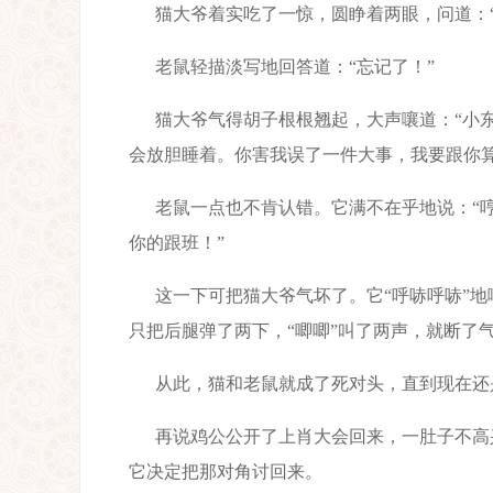
猫大爷着实吃了一惊，圆睁着两眼，问道：
老鼠轻描淡写地回答道：“忘记了！”
猫大爷气得胡子根根翘起，大声嚷道：“小
会放胆睡着。你害我误了一件大事，我要跟你算
老鼠一点也不肯认错。它满不在乎地说：“
你的跟班！”
这一下可把猫大爷气坏了。它“呼哧呼哧”地
只把后腿弹了两下，“唧唧”叫了两声，就断了
从此，猫和老鼠就成了死对头，直到现在还
再说鸡公公开了上肖大会回来，一肚子不高
它决定把那对角讨回来。