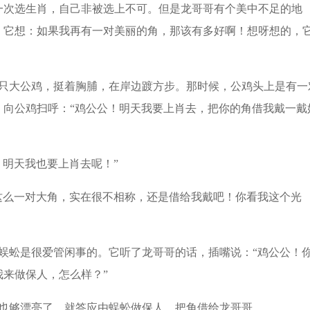
一次选生肖，自己非被选上不可。但是龙哥哥有个美中不足的地
。它想：如果我再有一对美丽的角，那该有多好啊！想呀想的，
只大公鸡，挺着胸脯，在岸边踱方步。那时候，公鸡头上是有一
，向公鸡扫呼：“鸡公公！明天我要上肖去，把你的角借我戴一戴
，明天我也要上肖去呢！”
这么一对大角，实在很不相称，还是借给我戴吧！你看我这个光
蜈蚣是很爱管闲事的。它听了龙哥哥的话，插嘴说：“鸡公公！
来做保人，怎么样？”
也够漂亮了，就答应由蜈蚣做保人，把角借给龙哥哥。