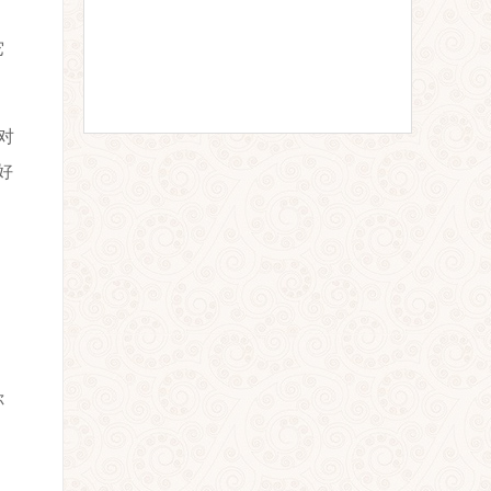
它
对
好
你