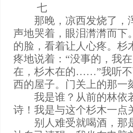
七
那晚，凉西发烧了，浑
声地哭着，眼泪潸潸而下
的脸，看着让人心疼。杉
疼地说着：“没事的，我
在，杉木在的……”我听
西的屋子。门关上的那一
我是谁？从前的林依若
诗！我是与这个杉木一点
别人难受就喝酒，那是