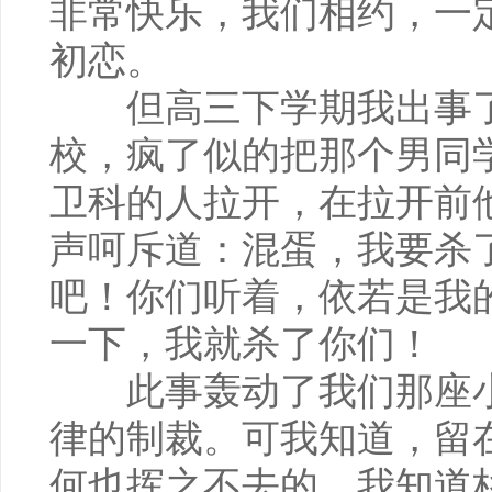
非常快乐，我们相约，一
初恋。
但高三下学期我出事了
校，疯了似的把那个男同
卫科的人拉开，在拉开前
声呵斥道：混蛋，我要杀
吧！你们听着，依若是我
一下，我就杀了你们！
此事轰动了我们那座小
律的制裁。可我知道，留
何也挥之不去的。我知道