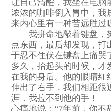
让自己清醒，我坐在电脑
浓浓的咖啡倒入胃中，我
来内心里有一种苦远胜过
我拼命地敲着键盘，努
点东西，最后却发现，打
于忍不住伏在键盘上痛哭
多久，抬起头的时候，才
在我的身后。他的眼睛红
伸出了右手，我们相距很
涯，我拉不到他的手！
心痛地说：“7年前，你不