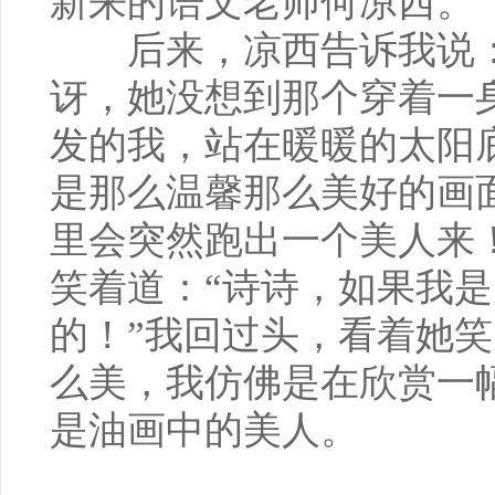
新来的语文老师何凉西。
后来，凉西告诉我说：
讶，她没想到那个穿着一
发的我，站在暖暖的太阳
是那么温馨那么美好的画
里会突然跑出一个美人来
笑着道：“诗诗，如果我
的！”我回过头，看着她
么美，我仿佛是在欣赏一
是油画中的美人。