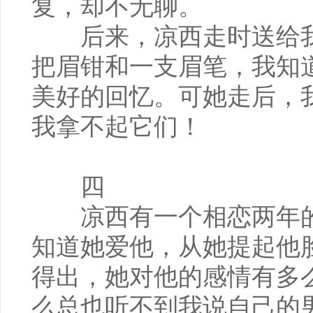
复，却不无聊。
后来，凉西走时送给我
把眉钳和一支眉笔，我知
美好的回忆。可她走后，
我拿不起它们！
四
凉西有一个相恋两年的
知道她爱他，从她提起他
得出，她对他的感情有多
么总也听不到我说自己的