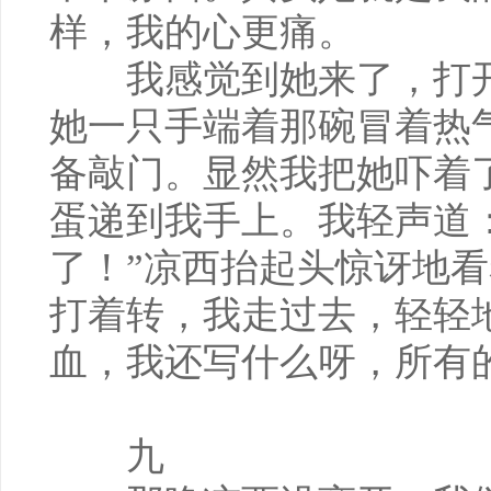
样，我的心更痛。
我感觉到她来了，打开
她一只手端着那碗冒着热
备敲门。显然我把她吓着
蛋递到我手上。我轻声道
了！”凉西抬起头惊讶地
打着转，我走过去，轻轻
血，我还写什么呀，所有
九