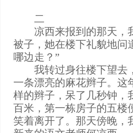
二
凉西来报到的那天，我
被子，她在楼下礼貌地问
哪边走？”
我转过身往楼下望去，
一条漂亮的麻花辫子。这
样的辫子，呆了几秒钟，
百米，第一栋房子的五楼
笑着离开了。那天傍晚，