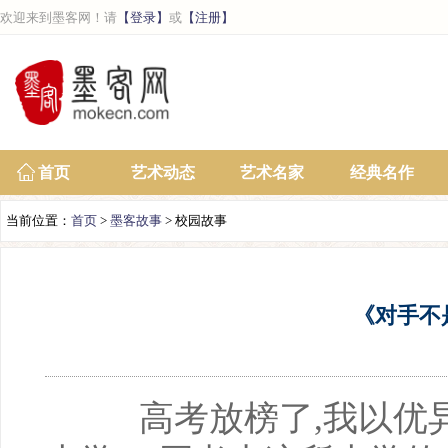
欢迎来到墨客网！请
【登录】
或
【注册】
首页
艺术动态
艺术名家
经典名作
当前位置：
首页
>
墨客故事
> 校园故事
《对手不
高考放榜了,我以优异