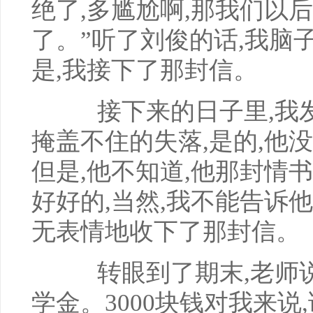
绝了,多尴尬啊,那我们以
了。”听了刘俊的话,我脑
是,我接下了那封信。
接下来的日子里,我发
掩盖不住的失落,是的,他
但是,他不知道,他那封情
好好的,当然,我不能告诉他
无表情地收下了那封信。
转眼到了期末,老师说,
学金。3000块钱对我来说