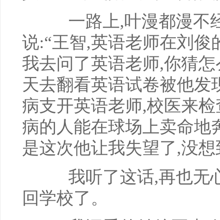
一路上,叶漫都漫不经
说:“王智,英语老师在刘
我去问了英语老师,你猜怎
天去翻看英语试卷被他发现
病支开英语老师,校医来检
病的人能在球场上卖命地奔
是这次他让我失望了,没想
我听了这话,再也无心
回学校了。