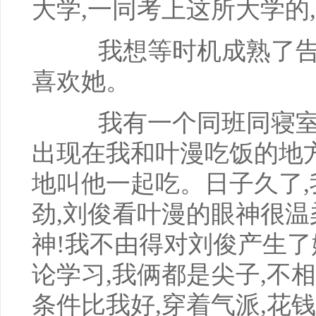
大学,一同考上这所大学的
我想等时机成熟了告诉
喜欢她。
我有一个同班同寝室的
出现在我和叶漫吃饭的地
地叫他一起吃。日子久了
劲,刘俊看叶漫的眼神很温
神!我不由得对刘俊产生了嫉
论学习,我俩都是尖子,不相
条件比我好,穿着气派,花