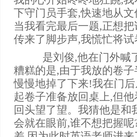
下守门员手套,快速地从
当我看完最后一题,正想把
传来了脚步声,我慌忙将试
是刘俊,他在门外喊了
糟糕的是,由于我放的卷子
慢慢地掉了下来!我在门后
起卷子准备放回桌上,但他
回头望了望。我猜他是和我
会就在眼前,谁不想把握呢
差,因为此时英语老师进来