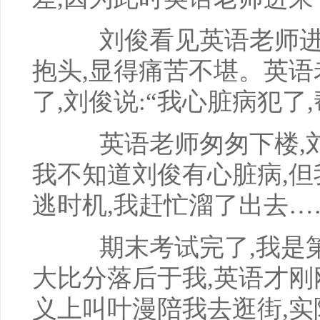
刘俊看见英语老师进来
抱头,显得痛苦不堪。英语
了,刘俊说:“我心脏病犯了
英语老师匆匆下楼,刘
我不知道刘俊有心脏病,
逃时机,我赶忙溜了出去…
期末考试完了,我是第
大比分落后于我,英语才刚
义上叫叶漫陪我去逛街,