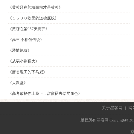
《黄蓉只在郭靖面前才是黄蓉》
《１５００欧元的道德底线》
《黄蓉在第957天离开》
《高三,不相信传说》
《爱情炮灰》
《从弱小到强大》
《麻省理工的下马威》
《大教堂》
《高考放榜你上我下，甜蜜褪去结局血色》
关于墨客网
|
网
版权所有 墨客网 Copyright©2021 mo
京