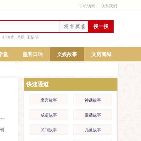
手机访问
|
联系我们
雨
杜鸿光
冯磊
王绍明
学堂
墨客日话
文娱故事
文房商城
快速通道
寓言故事
神话故事
成语故事
童话故事
刑
民间故事
儿童故事