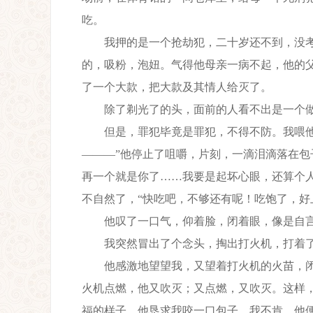
吃。
我押的是一个抢劫犯，二十岁还不到，没考
的，吸粉，泡妞。气得他母亲一病不起，他的
了一个大款，把大款及其情人给灭了。
除了剃光了的头，面前的人看不出是一个做
但是，罪犯毕竟是罪犯，不得不防。我喂他包
———”他停止了咀嚼，片刻，一滴泪滴落在包
再一个就是你了……我要是起坏心眼，还算个人
不自然了，“快吃吧，不够还有呢！吃饱了，好
他叹了一口气，仰着脸，闭着眼，像是自言自
我突然冒出了个念头，掏出打火机，打着了，
他感激地望望我，又望着打火机的火苗，闭
火机点燃，他又吹灭；又点燃，又吹灭。这样
福的样子。他恳求我咬一口包子，我不肯。他便