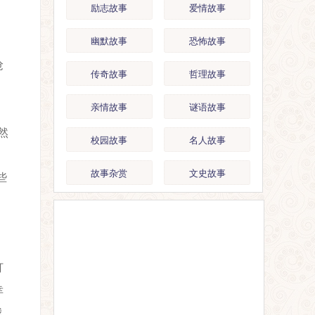
励志故事
爱情故事
幽默故事
恐怖故事
抢
传奇故事
哲理故事
亲情故事
谜语故事
然
校园故事
名人故事
，
故事杂赏
文史故事
些
打
幸
我