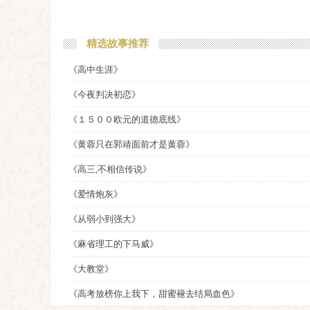
精选故事推荐
《高中生涯》
《今夜判决初恋》
《１５００欧元的道德底线》
《黄蓉只在郭靖面前才是黄蓉》
《高三,不相信传说》
《爱情炮灰》
《从弱小到强大》
《麻省理工的下马威》
《大教堂》
《高考放榜你上我下，甜蜜褪去结局血色》