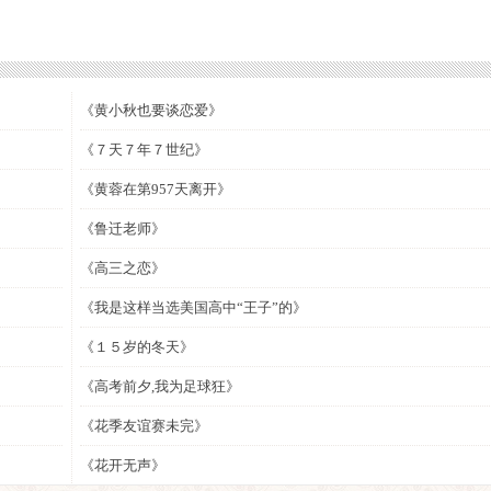
《黄小秋也要谈恋爱》
《７天７年７世纪》
《黄蓉在第957天离开》
《鲁迁老师》
《高三之恋》
《我是这样当选美国高中“王子”的》
《１５岁的冬天》
《高考前夕,我为足球狂》
《花季友谊赛未完》
《花开无声》