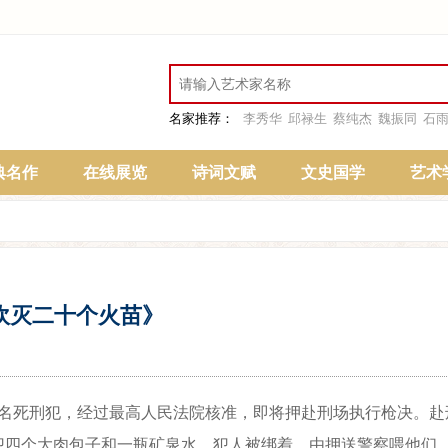
名家推荐：
李秀华
邱禄生
蔡纯杰
魏振同
石
典名作
在线展览
诗词文赋
文史国学
艺术
吹灭二十个火苗》
死刑犯，经过最高人民法院核准，即将押赴刑场执行枪决。赴
犯四个大肉包子和一瓶矿泉水，犯人被绑着，由押送警察喂他们