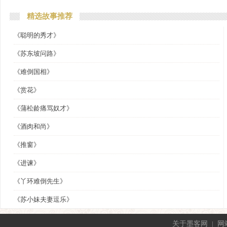
精选故事推荐
《聪明的秀才》
《苏东坡问路》
《难倒国相》
《赏花》
《蒲松龄痛骂奴才》
《酒肉和尚》
《推窗》
《进谏》
《丫环难倒先生》
《苏小妹夫妻逗乐》
关于墨客网
|
网