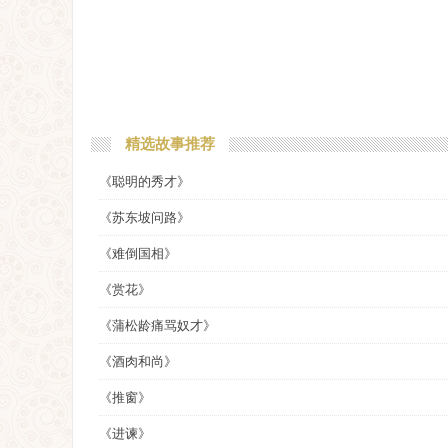
精选故事推荐
《聪明的秀才》
《苏东坡问路》
《难倒国相》
《赏花》
《蒲松龄痛骂奴才》
《酒肉和尚》
《推窗》
《进谏》