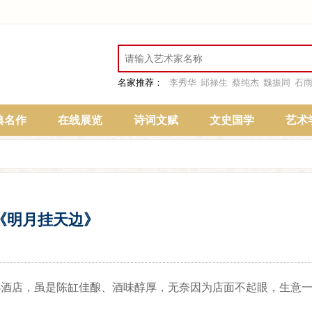
名家推荐：
李秀华
邱禄生
蔡纯杰
魏振同
石
典名作
在线展览
诗词文赋
文史国学
艺术
《明月挂天边》
酒店，虽是陈缸佳酿、酒味醇厚，无奈因为店面不起眼，生意