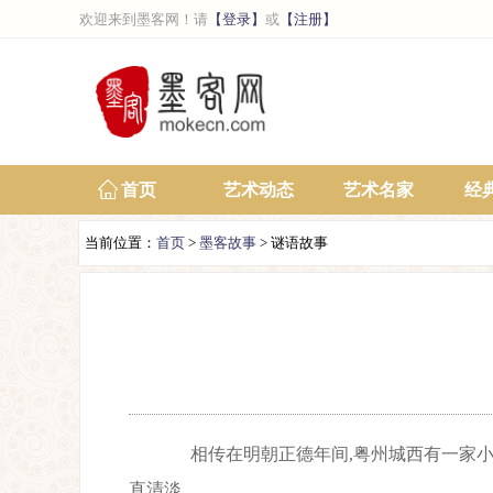
欢迎来到墨客网！请
【登录】
或
【注册】
首页
艺术动态
艺术名家
经
当前位置：
首页
>
墨客故事
> 谜语故事
相传在明朝正德年间,粤州城西有一家小
直清淡。