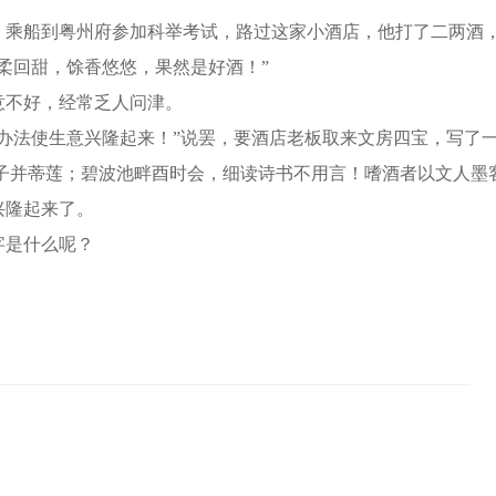
乘船到粤州府参加科举考试，路过这家小酒店，他打了二两酒
柔回甜，馀香悠悠，果然是好酒！”
不好，经常乏人问津。
法使生意兴隆起来！”说罢，要酒店老板取来文房四宝，写了
子并蒂莲；碧波池畔酉时会，细读诗书不用言！嗜酒者以文人墨
兴隆起来了。
是什么呢？