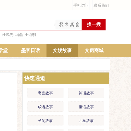
手机访问
|
联系我们
雨
杜鸿光
冯磊
王绍明
学堂
墨客日话
文娱故事
文房商城
快速通道
寓言故事
神话故事
成语故事
童话故事
一
民间故事
儿童故事