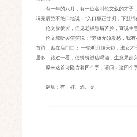
有一年的八月，有一位名叫伦文叙的才子，
喝完后赞不绝口地说：“入口醇正甘冽，下肚绵
伦文叙赞罢，但见老板愁眉苦脸，直说生意
伦文叙听罢笑笑说：“老板无须发愁，我有办
首诗，贴在店门口： 一轮明月挂天边，淑女才
居多，路过一看，便纷纷进店喝酒，生意果然
原来这首诗隐含着四个字，请问：这四个字
谜底：有、好、酒、卖。