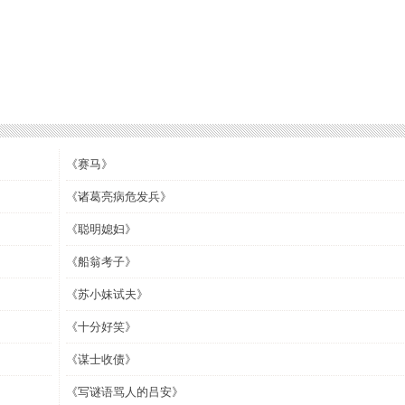
《赛马》
《诸葛亮病危发兵》
《聪明媳妇》
《船翁考子》
《苏小妹试夫》
《十分好笑》
《谋士收债》
《写谜语骂人的吕安》