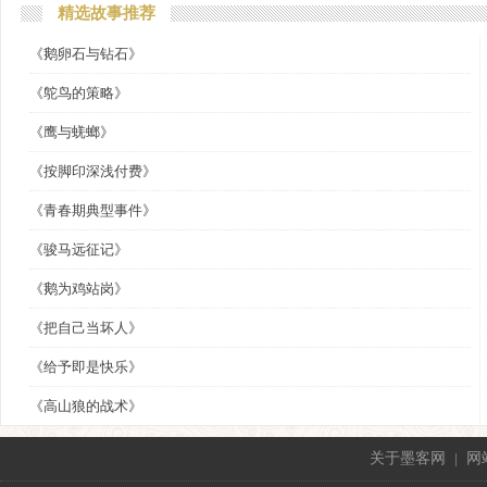
精选故事推荐
《鹅卵石与钻石》
《鸵鸟的策略》
《鹰与蜣螂》
《按脚印深浅付费》
《青春期典型事件》
《骏马远征记》
《鹅为鸡站岗》
《把自己当坏人》
《给予即是快乐》
《高山狼的战术》
关于墨客网
|
网