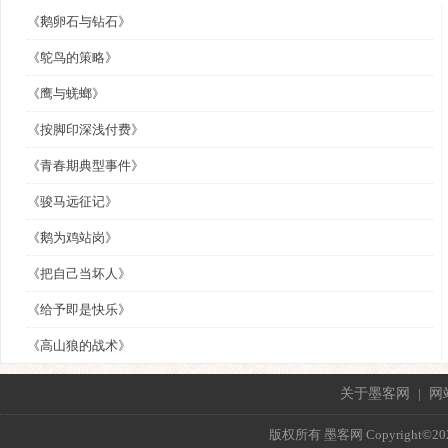
《鹅卵石与钻石》
《鸵鸟的策略》
《鹰与蜣螂》
《按脚印深浅付费》
《青春期典型事件》
《骏马远征记》
《鹅为鸡站岗》
《把自己当坏人》
《给予即是快乐》
《高山狼的战术》
关于墨客网
|
网
版权所有 墨客网 Copyright©2021 mo