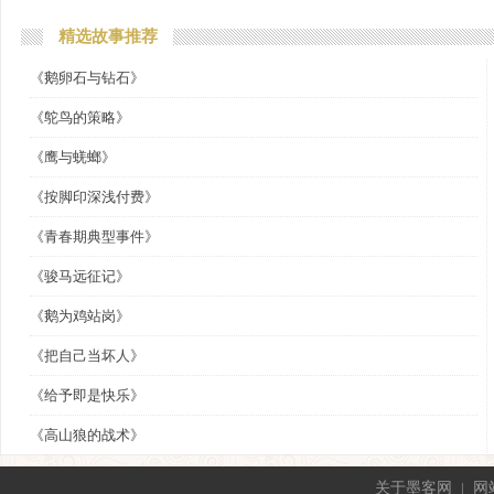
精选故事推荐
《鹅卵石与钻石》
《鸵鸟的策略》
《鹰与蜣螂》
《按脚印深浅付费》
《青春期典型事件》
《骏马远征记》
《鹅为鸡站岗》
《把自己当坏人》
《给予即是快乐》
《高山狼的战术》
关于墨客网
|
网