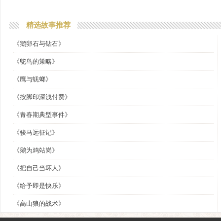
精选故事推荐
《鹅卵石与钻石》
《鸵鸟的策略》
《鹰与蜣螂》
《按脚印深浅付费》
《青春期典型事件》
《骏马远征记》
《鹅为鸡站岗》
《把自己当坏人》
《给予即是快乐》
《高山狼的战术》