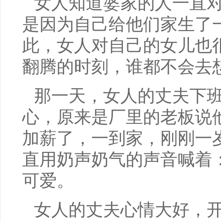
女人知道婆家的人一直
是因为自己给他们家生了
此，女人对自己的女儿也
翻腾的时刻，谁都不会去
那一天，女人的丈夫下
心，原来是厂里的老板说
加薪了，一到家，刚刚一
直用奶声奶气的声音喊着：
可爱。
女人的丈夫心情大好，