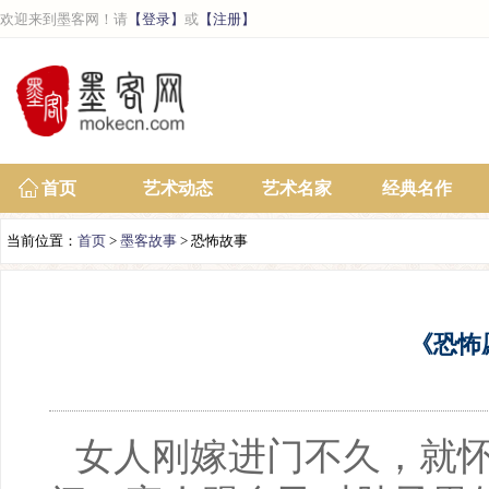
欢迎来到墨客网！请
【登录】
或
【注册】
首页
艺术动态
艺术名家
经典名作
当前位置：
首页
>
墨客故事
> 恐怖故事
《恐怖
女人刚嫁进门不久，就