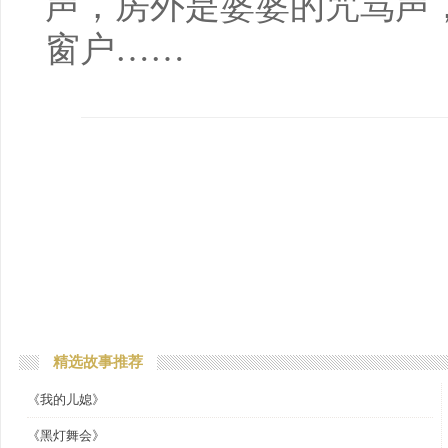
声，房外是婆婆的咒骂声
窗户……
精选故事推荐
《我的儿媳》
《黑灯舞会》