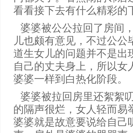
看看接下去有什么精彩的
婆婆被公公拉回了房间
儿也颇有意见，不过公公
道生女儿的问题并不是出
自己的丈夫身上，所以女
婆婆一样到白热化阶段。
婆婆被拉回房里还絮絮
的隔声很烂，女人轻而易
婆婆就是故意要说给自己