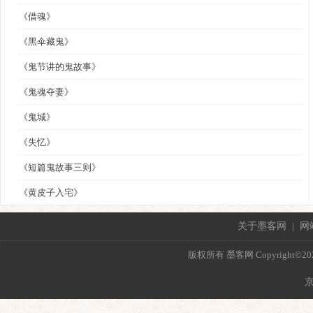
《借魂》
《黑伞藏鬼》
《鬼节讲的鬼故事》
《鬼魂夺妻》
《鬼城》
《失忆》
《短篇鬼故事三则》
《黄皮子入宅》
关于墨客网
|
网
版权所有 墨客网 Copyright©2021 mo
京