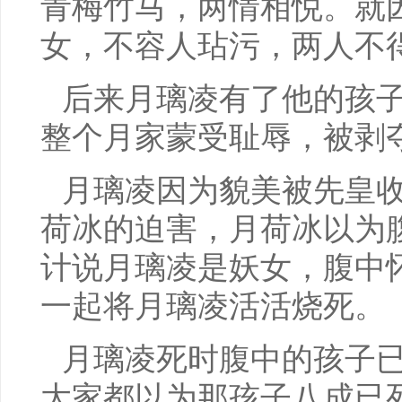
青梅竹马，两情相悦。就
女，不容人玷污，两人不
后来月璃凌有了他的孩
整个月家蒙受耻辱，被剥
月璃凌因为貌美被先皇
荷冰的迫害，月荷冰以为
计说月璃凌是妖女，腹中
一起将月璃凌活活烧死。
月璃凌死时腹中的孩子
大家都以为那孩子八成已