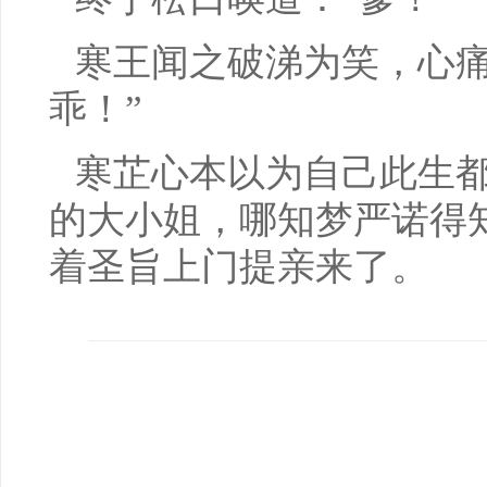
寒王闻之破涕为笑，心痛
乖！”
寒芷心本以为自己此生
的大小姐，哪知梦严诺得
着圣旨上门提亲来了。