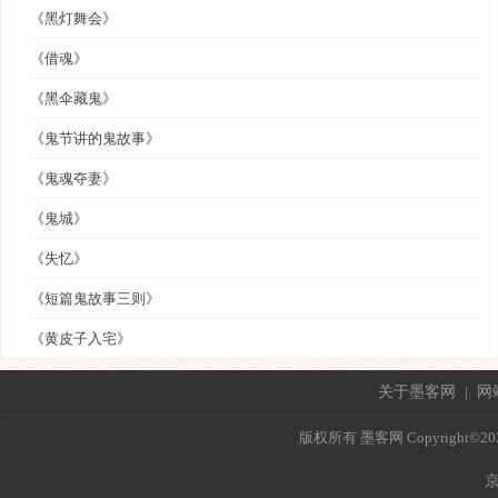
《黑灯舞会》
《借魂》
《黑伞藏鬼》
《鬼节讲的鬼故事》
《鬼魂夺妻》
《鬼城》
《失忆》
《短篇鬼故事三则》
《黄皮子入宅》
关于墨客网
|
网
版权所有 墨客网 Copyright©2021 mo
京