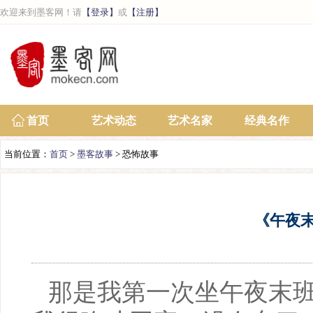
欢迎来到墨客网！请
【登录】
或
【注册】
首页
艺术动态
艺术名家
经典名作
当前位置：
首页
>
墨客故事
> 恐怖故事
《午夜
那是我第一次坐午夜末