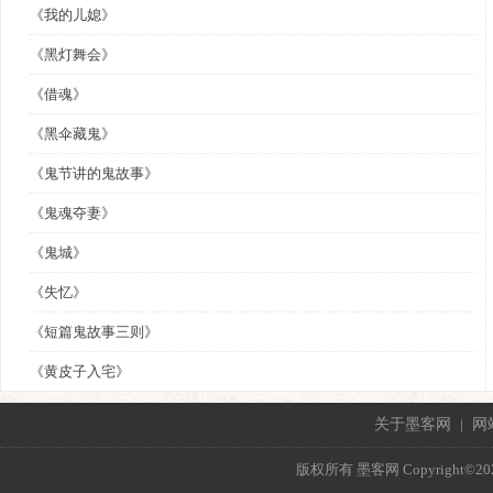
《我的儿媳》
《黑灯舞会》
《借魂》
《黑伞藏鬼》
《鬼节讲的鬼故事》
《鬼魂夺妻》
《鬼城》
《失忆》
《短篇鬼故事三则》
《黄皮子入宅》
关于墨客网
|
网
版权所有 墨客网 Copyright©2021 mo