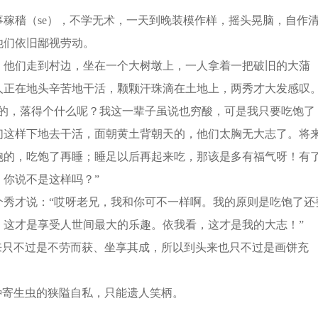
穑（se），不学无术，一天到晚装模作样，摇头晃脑，自作
他们依旧鄙视劳动。
他们走到村边，坐在一个大树墩上，一人拿着一把破旧的大蒲
人正在地头辛苦地干活，颗颗汗珠滴在土地上，两秀才大发感叹
，落得个什么呢？我这一辈子虽说也穷酸，可是我只要吃饱了
们这样下地去干活，面朝黄土背朝天的，他们太胸无大志了。将
饱的，吃饱了再睡；睡足以后再起来吃，那该是多有福气呀！有
你说不是这样吗？”
才说：“哎呀老兄，我和你可不一样啊。我的原则是吃饱了还
，这才是享受人世间最大的乐趣。依我看，这才是我的大志！”
只不过是不劳而获、坐享其成，所以到头来也只不过是画饼充
寄生虫的狭隘自私，只能遗人笑柄。