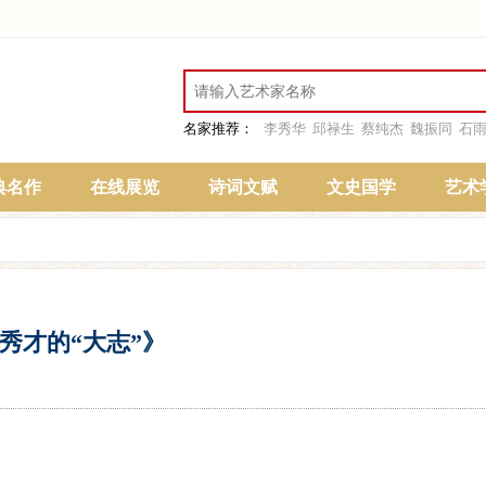
名家推荐：
李秀华
邱禄生
蔡纯杰
魏振同
石
典名作
在线展览
诗词文赋
文史国学
艺术
秀才的“大志”》