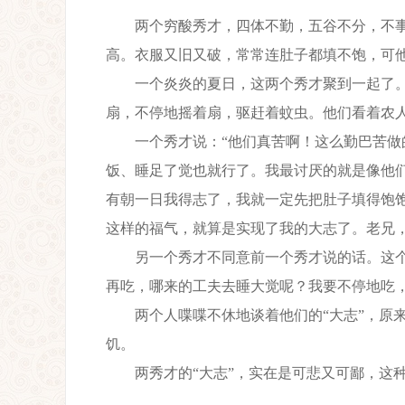
两个穷酸秀才，四体不勤，五谷不分，不事稼
高。衣服又旧又破，常常连肚子都填不饱，可
一个炎炎的夏日，这两个秀才聚到一起了。
扇，不停地摇着扇，驱赶着蚊虫。他们看着农
一个秀才说：“他们真苦啊！这么勤巴苦做的
饭、睡足了觉也就行了。我最讨厌的就是像他
有朝一日我得志了，我就一定先把肚子填得饱
这样的福气，就算是实现了我的大志了。老兄，
另一个秀才不同意前一个秀才说的话。这个秀
再吃，哪来的工夫去睡大觉呢？我要不停地吃
两个人喋喋不休地谈着他们的“大志”，原来
饥。
两秀才的“大志”，实在是可悲又可鄙，这种