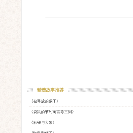
精选故事推荐
《被释放的猴子》
《袋鼠的节约寓言等三则》
《麻雀与大象》