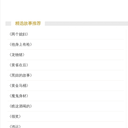
精选故事推荐
《两个媳妇》
《他身上有枪》
《龙物猪》
《黄雀在后》
《黑妞的故事》
《黄金马桶》
《魔鬼身材》
《瞧这酒喝的》
《领奖》
《鸿运》