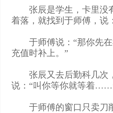
张辰是学生，卡里没有
着落，就找到于师傅，说：
于师傅说：“那你先在
充值时补上。”
张辰又去后勤科几次，
说：“叫你等你就等着……
于师傅的窗口只卖刀削