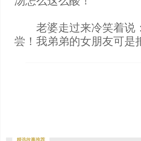
汤怎么这么酸！”
老婆走过来冷笑着说：
尝！我弟弟的女朋友可是
精选故事推荐