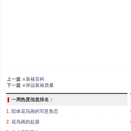
上一篇 ∧
装裱百科
下一篇 ∨
评品装裱质量
一周热度信息排名：
1.
院体花鸟画的写意形态
2.
花鸟画的起源