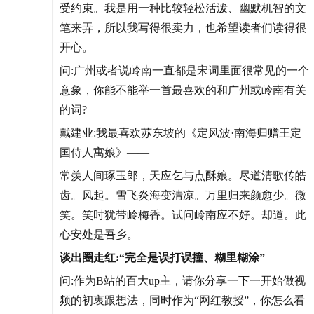
受约束。我是用一种比较轻松活泼、幽默机智的文
笔来弄，所以我写得很卖力，也希望读者们读得很
开心。
问:广州或者说岭南一直都是宋词里面很常见的一个
意象，你能不能举一首最喜欢的和广州或岭南有关
的词?
戴建业:我最喜欢苏东坡的《定风波·南海归赠王定
国侍人寓娘》——
常羡人间琢玉郎，天应乞与点酥娘。尽道清歌传皓
齿。风起。雪飞炎海变清凉。万里归来颜愈少。微
笑。笑时犹带岭梅香。试问岭南应不好。却道。此
心安处是吾乡。
谈出圈走红:“完全是误打误撞、糊里糊涂”
问:作为B站的百大up主，请你分享一下一开始做视
频的初衷跟想法，同时作为“网红教授”，你怎么看