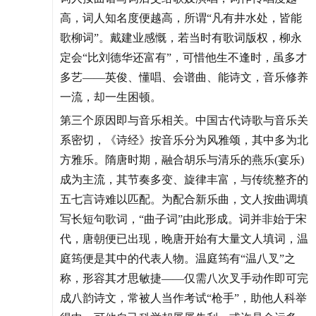
高，词人知名度便越高，所谓“凡有井水处，皆能
歌柳词”。戴建业感慨，若当时有歌词版权，柳永
定会“比刘德华还富有”，可惜他生不逢时，虽多才
多艺——英俊、懂唱、会谱曲、能诗文，音乐修养
一流，却一生困顿。
第三个原因即与音乐相关。中国古代诗歌与音乐关
系密切，《诗经》按音乐分为风雅颂，其中多为北
方雅乐。隋唐时期，融合胡乐与清乐的燕乐(宴乐)
成为主流，其节奏多变、旋律丰富，与传统整齐的
五七言诗难以匹配。为配合新乐曲，文人按曲调填
写长短句歌词，“曲子词”由此形成。词并非始于宋
代，唐朝便已出现，晚唐开始有大量文人填词，温
庭筠便是其中的代表人物。温庭筠有“温八叉”之
称，形容其才思敏捷——仅需八次叉手动作即可完
成八韵诗文，常被人当作考试“枪手”，助他人科举