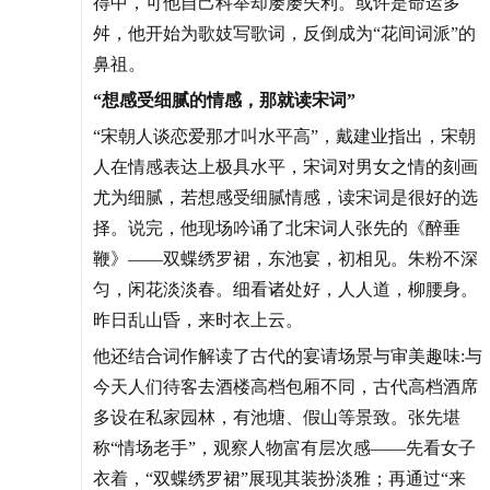
得中，可他自己科举却屡屡失利。或许是命运多
舛，他开始为歌妓写歌词，反倒成为“花间词派”的
鼻祖。
“想感受细腻的情感，那就读宋词”
“宋朝人谈恋爱那才叫水平高”，戴建业指出，宋朝
人在情感表达上极具水平，宋词对男女之情的刻画
尤为细腻，若想感受细腻情感，读宋词是很好的选
择。说完，他现场吟诵了北宋词人张先的《醉垂
鞭》——双蝶绣罗裙，东池宴，初相见。朱粉不深
匀，闲花淡淡春。细看诸处好，人人道，柳腰身。
昨日乱山昏，来时衣上云。
他还结合词作解读了古代的宴请场景与审美趣味:与
今天人们待客去酒楼高档包厢不同，古代高档酒席
多设在私家园林，有池塘、假山等景致。张先堪
称“情场老手”，观察人物富有层次感——先看女子
衣着，“双蝶绣罗裙”展现其装扮淡雅；再通过“来