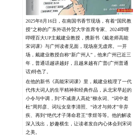
2025年8月16日，在南国书香节现场，有着“国民教
授”之称的广东外语外贸大学首席专家、2024哔哩
哔哩百大UP主戴建业教授，携新书《戴老师高能
宋词课》与广州读者见面，现场座无虚席。一开
场，戴建业教授自称“新广州人”，他来广州已近三
年，普通话越讲越好，且越来越有广普(广州普通
话)特色了。
在他的新书《高能宋词课》里，戴建业梳理了一代
代伟大词人的生平精神和经典作品，从北宋早起的
小令与中调，到“不减唐人高处”柳永词、“词中老
杜”周邦彦、词坛女皇李清照、“诗才与帅才”辛弃
疾、再到“绝代才子薄命君王”李煜等等。他的解读
深入浅出，妙趣横生，让读者发自内心体会到宋词
之美。