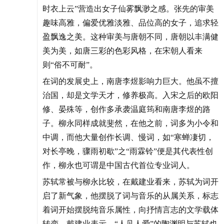
时衣上云”营造出女子仙雾飘渺之感。张先的审美
趣味高雅，偏爱优雅淡雅、品位高的女子，追求轻
盈飘逸之美。这种审美与唐朝不同，唐朝以丰满健
美为美，如唐三彩的色彩风格，在宋朝人看来
则“俗不可耐”。
在词的发展史上，南唐李煜影响力巨大。他虽不擅
治国，却是文学天才，修养极高。入宋之后的欧阳
修、晏殊等，创作多承袭温庭筠和南唐李煜的路
子。柳永同样成就斐然，在他之前，词多为小令和
中调，而他大量创作长调、慢词，如“寒蝉凄切，
对长亭晚，骤雨初歇”之“雨霖铃”便是其代表性创
作，柳永也可谓是中国古代首位专业词人。
苏轼常被与柳永比较，在戴建业看来，苏轼为词开
启了新气象，他摆脱了词与音乐的从属关系，标志
着词开始摆脱纯音乐属性，向抒情言志的文学载体
转变。戴建业表示，“人见人爱”的陶渊明与苏轼也