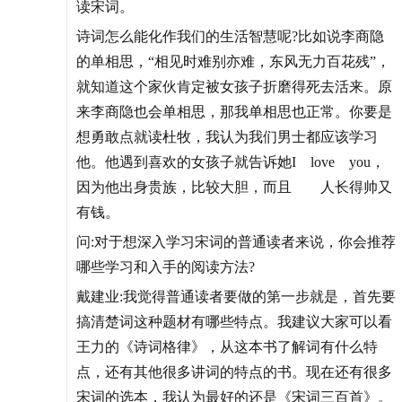
读宋词。
诗词怎么能化作我们的生活智慧呢?比如说李商隐
的单相思，“相见时难别亦难，东风无力百花残”，
就知道这个家伙肯定被女孩子折磨得死去活来。原
来李商隐也会单相思，那我单相思也正常。你要是
想勇敢点就读杜牧，我认为我们男士都应该学习
他。他遇到喜欢的女孩子就告诉她I love you，
因为他出身贵族，比较大胆，而且 人长得帅又
有钱。
问:对于想深入学习宋词的普通读者来说，你会推荐
哪些学习和入手的阅读方法?
戴建业:我觉得普通读者要做的第一步就是，首先要
搞清楚词这种题材有哪些特点。我建议大家可以看
王力的《诗词格律》，从这本书了解词有什么特
点，还有其他很多讲词的特点的书。现在还有很多
宋词的选本，我认为最好的还是《宋词三百首》。