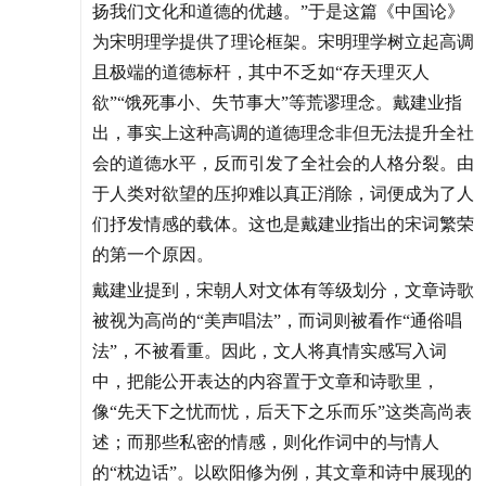
扬我们文化和道德的优越。”于是这篇《中国论》
为宋明理学提供了理论框架。宋明理学树立起高调
且极端的道德标杆，其中不乏如“存天理灭人
欲”“饿死事小、失节事大”等荒谬理念。戴建业指
出，事实上这种高调的道德理念非但无法提升全社
会的道德水平，反而引发了全社会的人格分裂。由
于人类对欲望的压抑难以真正消除，词便成为了人
们抒发情感的载体。这也是戴建业指出的宋词繁荣
的第一个原因。
戴建业提到，宋朝人对文体有等级划分，文章诗歌
被视为高尚的“美声唱法”，而词则被看作“通俗唱
法”，不被看重。因此，文人将真情实感写入词
中，把能公开表达的内容置于文章和诗歌里，
像“先天下之忧而忧，后天下之乐而乐”这类高尚表
述；而那些私密的情感，则化作词中的与情人
的“枕边话”。以欧阳修为例，其文章和诗中展现的