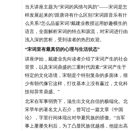
当天讲座主题为“宋词的风情与风韵”——宋词是怎
样发展起来的?跟唐诗有什么区别?宋词跟音乐有什
么关系?怎么品鉴宋词?戴建业教授运用妙趣横生的
语言，全面解析宋词的特点和源流，对宋词进行由
浅入深的赏析，受到读者的热烈欢迎。
“宋词里有最真切的心理与生活状态”
讲座伊始，戴建业先向读者介绍了宋词产生的社会
背景，以及宋词鼎盛的三重时代因素:“宋词产生于
特定的文化语境，宋朝是个特别复杂的多面体，很
少有朝代像它这样，打仗基本上没有赢过，文化科
技却异常鼎盛。”
北宋在军事弱势下，滋生出文化自信的极端化。北
宋早年的著名文人石介，曾写过一篇文章《中国
论》，字里行间体现出对华夏民族的骄傲。“当军
事上屡屡失利后，为了凸显民族优越感，他提出高