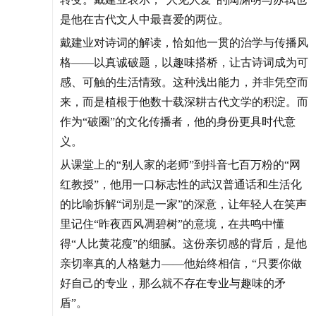
是他在古代文人中最喜爱的两位。
戴建业对诗词的解读，恰如他一贯的治学与传播风
格——以真诚破题，以趣味搭桥，让古诗词成为可
感、可触的生活情致。这种浅出能力，并非凭空而
来，而是植根于他数十载深耕古代文学的积淀。而
作为“破圈”的文化传播者，他的身份更具时代意
义。
从课堂上的“别人家的老师”到抖音七百万粉的“网
红教授”，他用一口标志性的武汉普通话和生活化
的比喻拆解“词别是一家”的深意，让年轻人在笑声
里记住“昨夜西风凋碧树”的意境，在共鸣中懂
得“人比黄花瘦”的细腻。这份亲切感的背后，是他
亲切率真的人格魅力——他始终相信，“只要你做
好自己的专业，那么就不存在专业与趣味的矛
盾”。