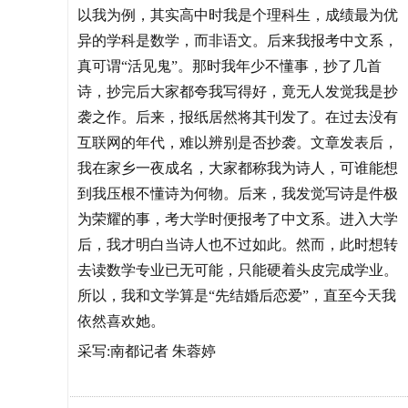
以我为例，其实高中时我是个理科生，成绩最为优
异的学科是数学，而非语文。后来我报考中文系，
真可谓“活见鬼”。那时我年少不懂事，抄了几首
诗，抄完后大家都夸我写得好，竟无人发觉我是抄
袭之作。后来，报纸居然将其刊发了。在过去没有
互联网的年代，难以辨别是否抄袭。文章发表后，
我在家乡一夜成名，大家都称我为诗人，可谁能想
到我压根不懂诗为何物。后来，我发觉写诗是件极
为荣耀的事，考大学时便报考了中文系。进入大学
后，我才明白当诗人也不过如此。然而，此时想转
去读数学专业已无可能，只能硬着头皮完成学业。
所以，我和文学算是“先结婚后恋爱”，直至今天我
依然喜欢她。
采写:南都记者 朱蓉婷