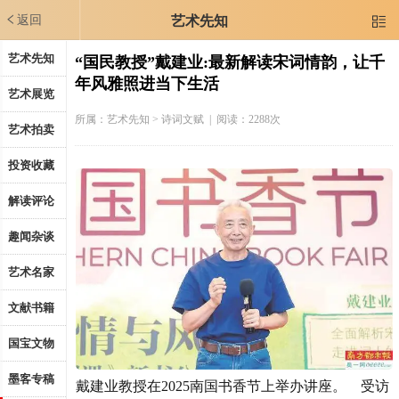
返回
艺术先知

艺术先知
“国民教授”戴建业:最新解读宋词情韵，让千
年风雅照进当下生活
艺术展览
所属：
艺术先知
> 诗词文赋 | 阅读：2288次
艺术拍卖
投资收藏
解读评论
趣闻杂谈
艺术名家
文献书籍
国宝文物
墨客专稿
戴建业教授在2025南国书香节上举办讲座。 受访