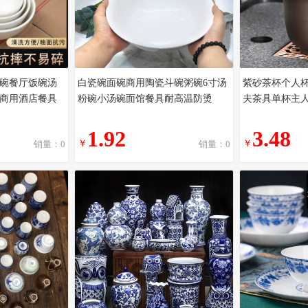
碗餐厅饭碗汤
白瓷碗面碗商用陶瓷斗碗粥碗6寸汤
紫砂茶杯个人
商用酒店餐具
粉碗小汤碗面馆餐具耐高温防烫
夫茶具单杯主
1.92
3.48
￥
￥
销量：0
销量：0