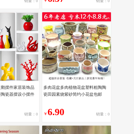
￥
销量：0
销量：0
天鹅摆件家居装饰品
多肉花盆多肉植物花盆塑料粗陶陶
柜陶瓷器摆设小摆件
瓷田园素烧紫砂简约小花盆包邮
6.90
￥
销量：0
销量：0