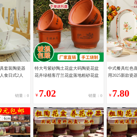
具套装陶瓷器
特大号紫砂陶土花盆大码陶瓷花盆
中式餐具红色
人食日式2人
花卉绿植客厅兰花盆落地粗砂花盆
用2025新款
7.02
7.80
￥
￥
销量：0
销量：0