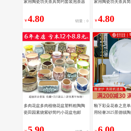
家用陶瓷功夫茶具简约套装泡茶器
家用陶瓷功夫茶具简
4.80
4.80
￥
￥
销量：0
多肉花盆多肉植物花盆塑料粗陶陶
釉下彩朵花春之意单
瓷田园素烧紫砂简约小花盆包邮
用轻奢2025景德镇
5.90
6.00