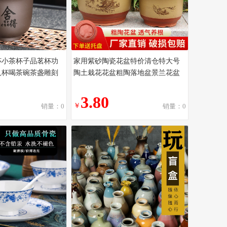
杯小茶杯子品茗杯功
家用紫砂陶瓷花盆特价清仓特大号
人杯喝茶碗茶盏雕刻
陶土栽花花盆粗陶落地盆景兰花盆
3.80
￥
销量：0
销量：0