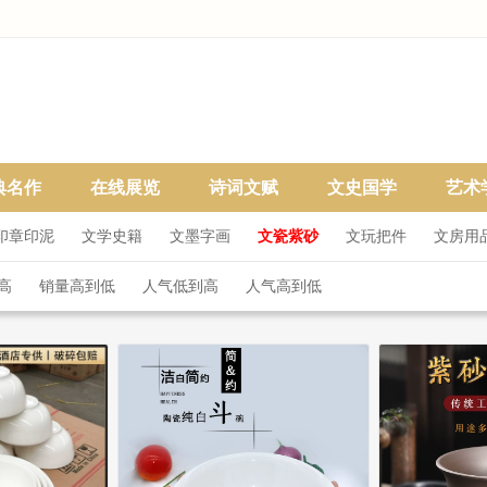
典名作
在线展览
诗词文赋
文史国学
艺术
印章印泥
文学史籍
文墨字画
文瓷紫砂
文玩把件
文房用
高
销量高到低
人气低到高
人气高到低