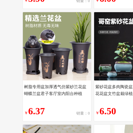
￥
￥
销量：0
树脂专用盆加厚透气仿紫砂兰花盆
紫砂花盆多肉陶瓷盆
蝴蝶兰盆君子客厅室内阳台种植
花花盆文竹盆栽绿植
6.37
6.50
￥
￥
销量：0