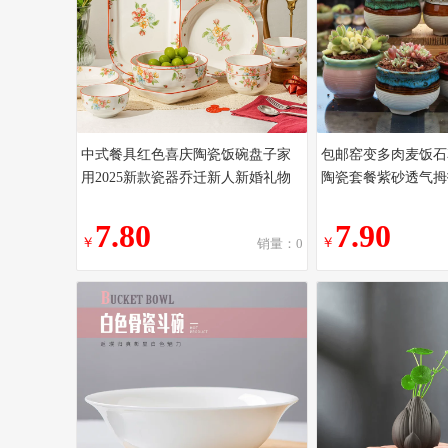
中式餐具红色喜庆陶瓷饭碗盘子家
包邮窑变多肉麦饭石
用2025新款瓷器乔迁新人新婚礼物
陶瓷套餐紫砂透气拇
7.80
7.90
￥
￥
销量：0