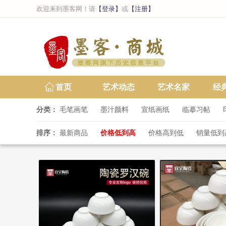
欢迎来到墨客网！请
【登录】
或
【注册】
首页
艺术动态
艺术名家
经
分类：
毛笔画笔
墨汁颜料
宣纸画纸
临摹习帖
排序：
最新商品
价格低到高
价格高到低
销量低到