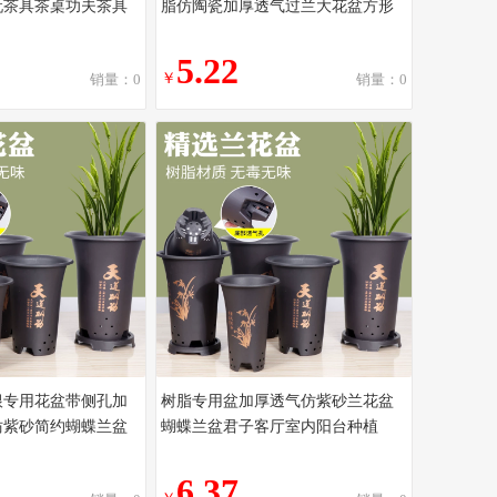
玩茶具茶桌功夫茶具
脂仿陶瓷加厚透气过兰大花盆方形
5.22
￥
销量：0
销量：0
根专用花盆带侧孔加
树脂专用盆加厚透气仿紫砂兰花盆
仿紫砂简约蝴蝶兰盆
蝴蝶兰盆君子客厅室内阳台种植
6.37