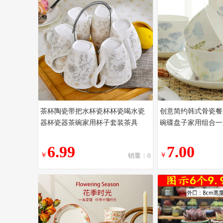
茶杯陶瓷带把水杯瓷杯杯瓷喝水瓷
创意简约韩式骨瓷餐
器杯瓷器茶碗家用杯子套装茶具
碗碟盘子家用组合一
6.99
7.00
￥
￥
销量：0