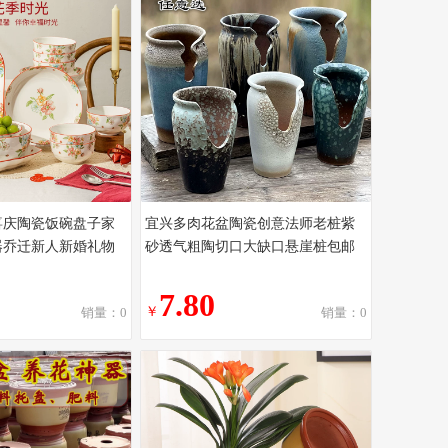
喜庆陶瓷饭碗盘子家
宜兴多肉花盆陶瓷创意法师老桩紫
瓷器乔迁新人新婚礼物
砂透气粗陶切口大缺口悬崖桩包邮
7.80
￥
销量：0
销量：0