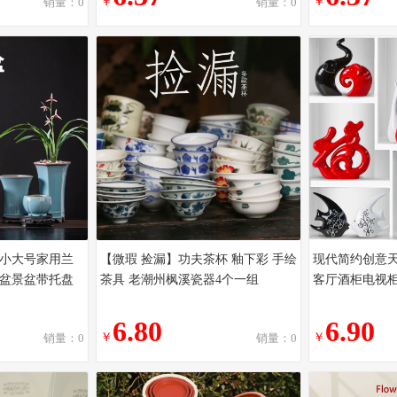
￥
￥
销量：0
销量：0
小大号家用兰
【微瑕 捡漏】功夫茶杯 釉下彩 手绘
现代简约创意
盆景盆带托盘
茶具 老潮州枫溪瓷器4个一组
客厅酒柜电视
6.80
6.90
￥
￥
销量：0
销量：0