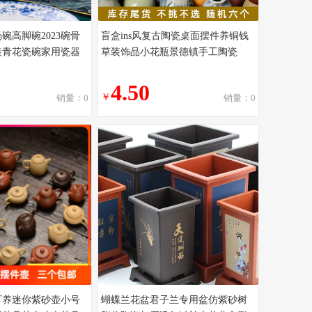
碗高脚碗2023碗骨
盲盒ins风复古陶瓷桌面摆件养铜钱
装青花瓷碗家用瓷器
草装饰品小花瓶景德镇手工陶瓷
4.50
￥
销量：0
销量：0
可养迷你紫砂壶小号
蝴蝶兰花盆君子兰专用盆仿紫砂树