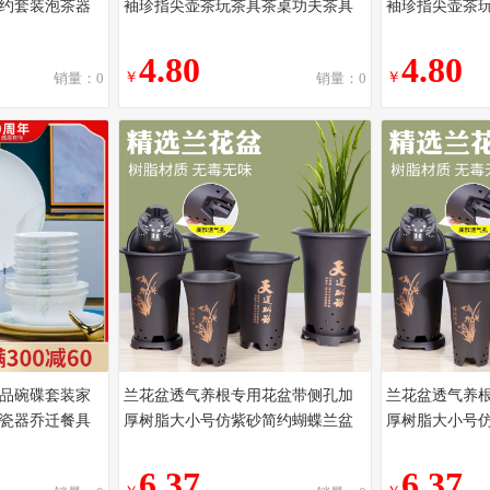
约套装泡茶器
袖珍指尖壶茶玩茶具茶桌功夫茶具
袖珍指尖壶茶
4.80
4.80
￥
￥
销量：0
销量：0
品碗碟套装家
兰花盆透气养根专用花盆带侧孔加
兰花盆透气养
陶瓷器乔迁餐具
厚树脂大小号仿紫砂简约蝴蝶兰盆
厚树脂大小号
6.37
6.37