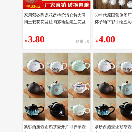
家用紫砂陶瓷花盆特价清仓特大号
80年代原国营倒闭
陶土栽花花盆粗陶落地盆景兰花盆
杯子釉下彩手绘五彩
3.80
4.00
￥
￥
销量：0
紫砂西施壶企鹅茶壶开片可养单壶
紫砂西施壶企鹅茶壶