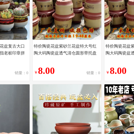
花盆复古大口
特价陶瓷花盆紫砂兰花盆特大号红
特价陶瓷花盆
指老桩印章拼
陶大码陶瓷盆透气清仓圆形带托盘
陶大码陶瓷盆
8.00
8.00
￥
￥
销量：0
销量：0