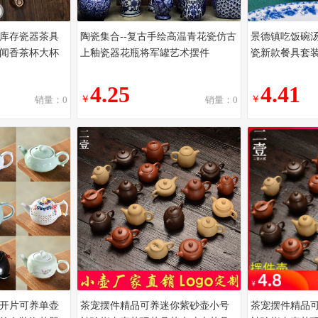
厂库存瓷器茶具
陶瓷集合--复古手绘高温青花瓷仿古
景德镇吃饭碗汤
闻香茶杯大杯
上釉瓷器花瓶将军罐艺术摆件
瓷新款餐具套
4.25
4.41
￥
￥
销量：0
销量：0
开片可养单壶
茶宠摆件精品可养迷你紫砂壶小号
茶宠摆件精品