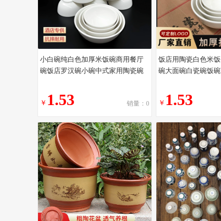
小白碗纯白色加厚米饭碗商用餐厅
饭店用陶瓷白色米饭
碗饭店罗汉碗小碗中式家用陶瓷碗
碗大面碗白瓷碗饭碗
1.53
1.53
￥
￥
销量：0