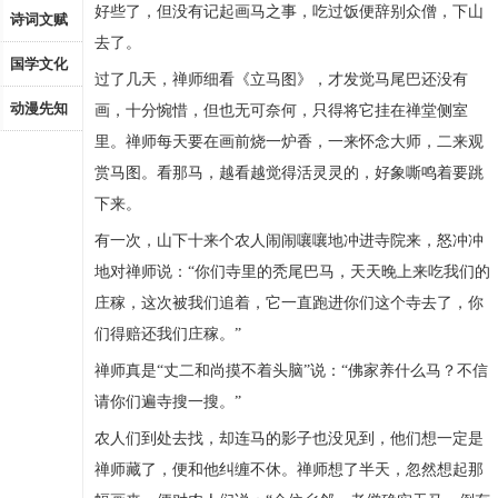
好些了，但没有记起画马之事，吃过饭便辞别众僧，下山
诗词文赋
去了。
国学文化
过了几天，禅师细看《立马图》，才发觉马尾巴还没有
动漫先知
画，十分惋惜，但也无可奈何，只得将它挂在禅堂侧室
里。禅师每天要在画前烧一炉香，一来怀念大师，二来观
赏马图。看那马，越看越觉得活灵灵的，好象嘶鸣着要跳
下来。
有一次，山下十来个农人闹闹嚷嚷地冲进寺院来，怒冲冲
地对禅师说：“你们寺里的秃尾巴马，天天晚上来吃我们的
庄稼，这次被我们追着，它一直跑进你们这个寺去了，你
们得赔还我们庄稼。”
禅师真是“丈二和尚摸不着头脑”说：“佛家养什么马？不信
请你们遍寺搜一搜。”
农人们到处去找，却连马的影子也没见到，他们想一定是
禅师藏了，便和他纠缠不休。禅师想了半天，忽然想起那