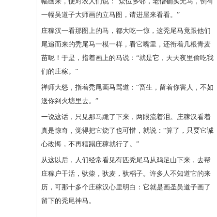
幅画来，便对农人们说：“众位乡邻，老僧确实无马，倒有
一幅吴道子大师画的立马图，请进屋来看看。”
庄稼汉一看那图上的马，都大吃一惊，这秃尾马竟跟他们
尾追而来的秃尾马一模一样，看它嘴里，还衔着几根青麦
苗呢！于是，指着画上的马说：“就是它，天天夜里偷吃我
们的庄稼。”
禅师大怒，指着秃尾画马骂道：“畜生，留着你害人，不如
送你到火塘里去。”
一说这话，只见那马跪了下来，两眼流着泪。庄稼汉看着
真是惊奇，觉得把它烧了也可惜，就说：“算了，只要它诚
心改悔，不再糟蹋庄稼就行了。”
从这以后，人们经常看见有匹秃尾马从鸡足山下来，去帮
庄稼户干活，驮柴，驮麦，驮稻子。许多人不知道它的来
历，可那十多个庄稼汉心里明白：它就是画圣吴道子画了
留下的秃尾神马。