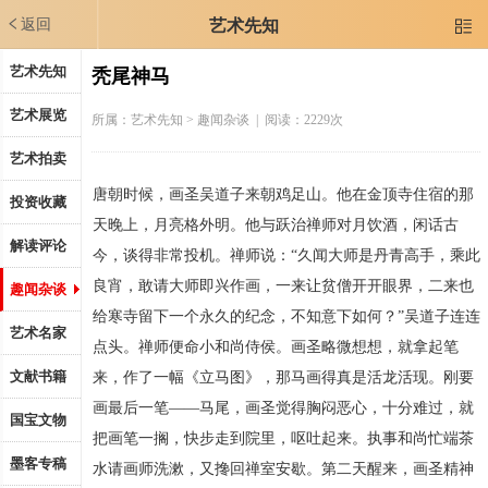
返回
艺术先知

艺术先知
秃尾神马
艺术展览
所属：
艺术先知
> 趣闻杂谈 | 阅读：2229次
艺术拍卖
唐朝时候，画圣吴道子来朝鸡足山。他在金顶寺住宿的那
投资收藏
天晚上，月亮格外明。他与跃治禅师对月饮酒，闲话古
解读评论
今，谈得非常投机。禅师说：“久闻大师是丹青高手，乘此
良宵，敢请大师即兴作画，一来让贫僧开开眼界，二来也
趣闻杂谈
给寒寺留下一个永久的纪念，不知意下如何？”吴道子连连
艺术名家
点头。禅师便命小和尚侍侯。画圣略微想想，就拿起笔
文献书籍
来，作了一幅《立马图》，那马画得真是活龙活现。刚要
画最后一笔——马尾，画圣觉得胸闷恶心，十分难过，就
国宝文物
把画笔一搁，快步走到院里，呕吐起来。执事和尚忙端茶
墨客专稿
水请画师洗漱，又搀回禅室安歇。第二天醒来，画圣精神