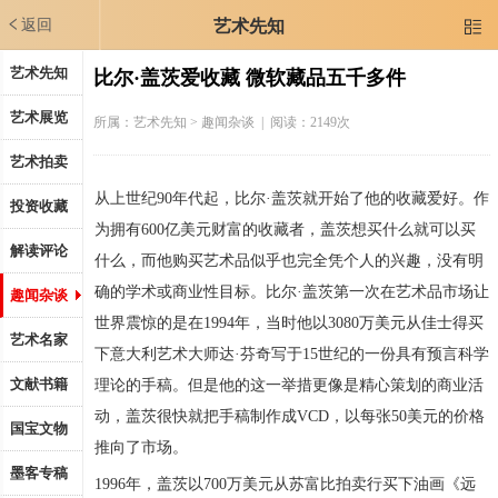
返回
艺术先知

艺术先知
比尔·盖茨爱收藏 微软藏品五千多件
艺术展览
所属：
艺术先知
> 趣闻杂谈 | 阅读：2149次
艺术拍卖
从上世纪90年代起，比尔·盖茨就开始了他的收藏爱好。作
投资收藏
为拥有600亿美元财富的收藏者，盖茨想买什么就可以买
解读评论
什么，而他购买艺术品似乎也完全凭个人的兴趣，没有明
确的学术或商业性目标。比尔·盖茨第一次在艺术品市场让
趣闻杂谈
世界震惊的是在1994年，当时他以3080万美元从佳士得买
艺术名家
下意大利艺术大师达·芬奇写于15世纪的一份具有预言科学
文献书籍
理论的手稿。但是他的这一举措更像是精心策划的商业活
动，盖茨很快就把手稿制作成VCD，以每张50美元的价格
国宝文物
推向了市场。
墨客专稿
1996年，盖茨以700万美元从苏富比拍卖行买下油画《远