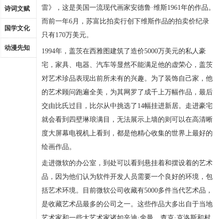
雷》，这是美国一流现代画家安德鲁·维斯1961年的作品。
诗词文赋
而前一年6月，苏富比拍卖行创下维斯作品的拍卖价纪录
国学文化
只有170万美元。
动漫先知
1994年，盖茨在西雅图建筑了造价5000万美元的私人豪
宅，家具、电器、汽车等显然不能满足他的虚荣心，盖茨
对艺术珍品表现出前所未有的兴趣。为了装饰自己家，他
的艺术顾问跑遍全美，为其网罗了成千上万幅作品，最后
交由比氏过目，比尔从中挑选了14幅挂进新居。走进豪宅
就会看到四壁琳琅满目，无法展示上墙的则可以在高清晰
度大屏幕电视机上看到，都是他精心收集的世界上最好的
绘画作品。
走进微软的办公室，到处可以看到悬挂着和摆设着的艺术
品，因为他们认为软件开发人员需要一个良好的环境，包
括艺术环境。目前微软公司收藏有5000多件当代艺术品，
是收藏艺术品最多的公司之一。这些作品大多出自于当地
艺术家和一些大艺术家诸如辛迪·舍曼、查克·克洛斯和村