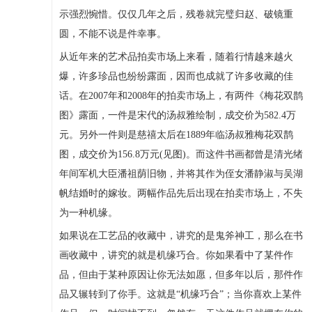
示强烈惋惜。仅仅几年之后，残卷就完璧归赵、破镜重
圆，不能不说是件幸事。
从近年来的艺术品拍卖市场上来看，随着行情越来越火
爆，许多珍品也纷纷露面，因而也成就了许多收藏的佳
话。在2007年和2008年的拍卖市场上，有两件《梅花双鹊
图》露面，一件是宋代的汤叔雅绘制，成交价为582.4万
元。另外一件则是慈禧太后在1889年临汤叔雅梅花双鹊
图，成交价为156.8万元(见图)。而这件书画都曾是清光绪
年间军机大臣潘祖荫旧物，并将其作为侄女潘静淑与吴湖
帆结婚时的嫁妆。两幅作品先后出现在拍卖市场上，不失
为一种机缘。
如果说在工艺品的收藏中，讲究的是鬼斧神工，那么在书
画收藏中，讲究的就是机缘巧合。你如果看中了某件作
品，但由于某种原因让你无法如愿，但多年以后，那件作
品又辗转到了你手。这就是“机缘巧合”；当你喜欢上某件