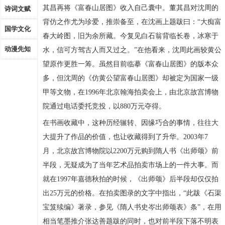
其昌再将《富春山居图》收入自己囊中。董其昌对沈周的
诗词文赋
背仿之作尤为珍爱，推崇备至，在沈画上题跋曰：“大痴富
国学文化
春大岭图，旧为余所藏。今复见白石翁背临长卷，冰寒于
动漫先知
水，信可方驾古人而又过之。”在他看来，沈周此画较黄公
望原作更胜一筹。虽然目前临摹《富春山居图》的版本众
多，但沈周的《仿黄公望富春山居图》却被定为国家一级
甲等文物，在1996年北京翰海拍卖会上，由北京故宫博物
院通过电话委托竞投，以880万元夺得。
在书画收藏中，这种历经辗转、因缘巧合的事情，往往大
大提升了作品的价值，也让收藏得到了升华。2003年7
月，北京故宫博物院以2200万元购到隋人书《出师颂》前
半段，无疑成为了当年艺术品拍卖市场上的一件大事。而
就在1997年嘉德秋拍的时候，《出师颂》后半段却仅仅拍
出25万元的价格。在拍卖图录的文字中指出，“此跋《石渠
宝笈续编》著录，参见《隋人书史岑出师颂表》条”，在用
相当笔墨推介张达善题跋的同时，也对前半段下落不明表