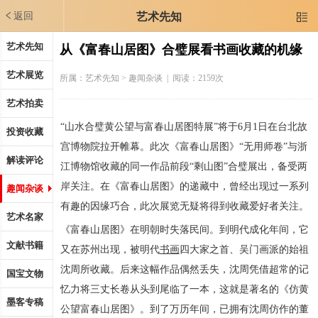
返回
艺术先知

艺术先知
从《富春山居图》合璧展看书画收藏的机缘
艺术展览
所属：
艺术先知
> 趣闻杂谈 | 阅读：2159次
艺术拍卖
“山水合璧黄公望与富春山居图特展”将于6月1日在台北故
投资收藏
宫博物院拉开帷幕。此次《富春山居图》“无用师卷”与浙
解读评论
江博物馆收藏的同一作品前段“剩山图”合璧展出，备受两
岸关注。在《富春山居图》的递藏中，曾经出现过一系列
趣闻杂谈
有趣的因缘巧合，此次展览无疑将得到收藏爱好者关注。
艺术名家
《富春山居图》在明朝时失落民间。到明代成化年间，它
文献书籍
又在苏州出现，被明代
书画
四大家之首、吴门画派的始祖
沈周所收藏。后来这幅作品偶然丢失，沈周凭借超常的记
国宝文物
忆力将三丈长卷从头到尾临了一本，这就是著名的《仿黄
墨客专稿
公望富春山居图》。到了万历年间，已拥有沈周仿作的董