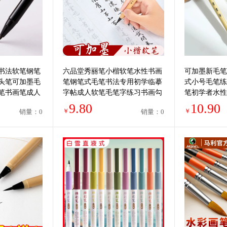
书法软笔钢笔
六品堂秀丽笔小楷软笔水性书画
可加墨新毛笔
头笔可加墨毛
笔钢笔式毛笔书法专用初学临摹
式小号毛笔练
笔书画笔成人
字帖成人软笔毛笔字练习书画勾
笔初学者水性
线笔静心练字套装
楷描红软头秀
9.80
10.90
￥
￥
销量：0
销量：0