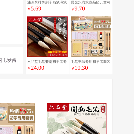
油画笔排笔刷子画笔毛笔
晨光水彩笔食品级儿童可
5.69
9.70
水粉刷笔画画水彩颜料笔
水洗无毒24色彩笔小学生
￥
￥
尼龙水粉笔套装
专用画笔36色易可洗涂色
笔幼儿园12色粗杆锥形头
彩色笔马克笔
六品堂毛笔兼毫初学者专
毛笔书法专用初学者套装
24.00
10.30
业初学儿童狼毫小学生毛
小学生毛笔字书法入门专
￥
￥
笔字国画练字初学者文房
用字帖文房四宝笔墨纸砚
四宝字帖2025春联写对联
全套软笔儿童收纳盒工具
专用毛笔书法
练字兼毫湖笔