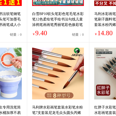
书法软笔钢笔
白雪BP10软头笔彩色笔毛笔水彩
马利水彩画笔
头笔可加墨毛
笔12色柔绘笔手绘书法勾线儿童
笔刷子颜料笔
书画笔成人小
涂鸦笔画画笔秀丽笔彩色焕彩笔
套装水粉丙烯
可换囊软笔彩色
排笔勾线笔旗
9.40
14.80
￥
￥
销量：0
销量：0
生专用洗笔筒
马利牌水彩画笔套装水彩笔水粉
红胖子水彩笔
水桶加厚不易
笔7支套装尼龙毛尖头圆头丙烯
水彩画笔套装