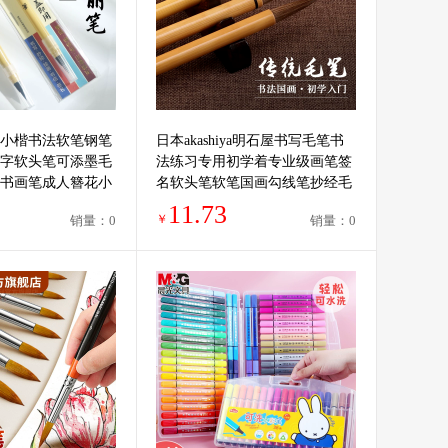
小楷书法软笔钢笔
日本akashiya明石屋书写毛笔书
字软头笔可添墨毛
法练习专用初学着专业级画笔签
书画笔成人簪花小
名软头笔软笔国画勾线笔抄经毛
丽笔
笔
11.73
￥
销量：0
销量：0