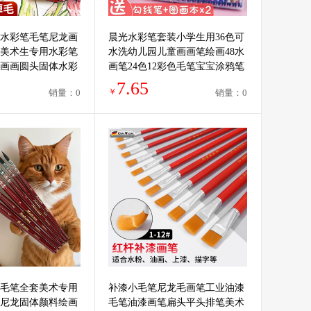
水彩笔毛笔尼龙画
晨光水彩笔套装小学生用36色可
美术生专用水彩笔
水洗幼儿园儿童画画笔绘画48水
画画圆头固体水彩
画笔24色12彩色毛笔宝宝涂鸦笔
舰店
软头彩笔品质保障
7.65
￥
销量：0
销量：0
毛笔全套美术专用
补漆小毛笔尼龙毛画笔工业油漆
尼龙固体颜料绘画
毛笔油漆画笔扁头平头排笔美术