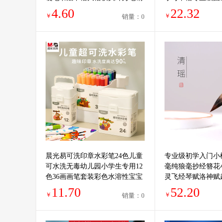
笔式毛笔软头笔
书小学生写毛笔字
4.60
22.32
￥
￥
销量：0
晨光易可洗印章水彩笔24色儿童
专业级初学入门小
可水洗无毒幼儿园小学生专用12
毫纯狼毫抄经簪花
色36画画笔套装彩色水溶性宝宝
灵飞经琴赋洛神赋
用涂色笔美术绘画
小楷书法练字套装
11.70
52.20
￥
￥
销量：0