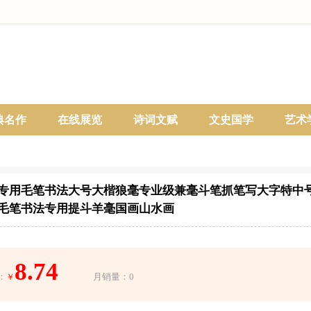
典名作
在线展览
诗词文赋
文史国学
艺术
专用毛笔书法大号大楷狼毫专业级兼毫斗笔抓笔写大字特中
毛笔书法专用提斗羊毫国画山水画
8.74
：
月销量：0
￥