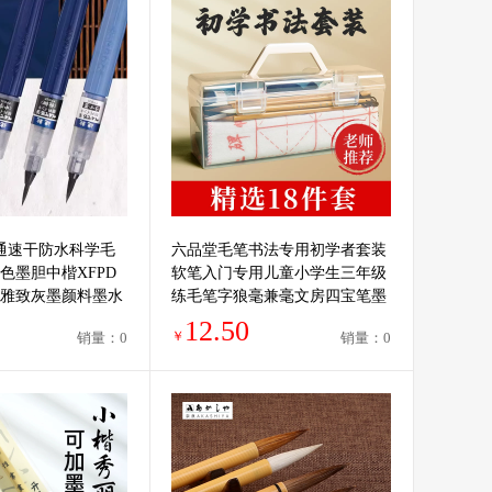
l派通速干防水科学毛
六品堂毛笔书法专用初学者套装
色墨胆中楷XFPD
软笔入门专用儿童小学生三年级
雅致灰墨颜料墨水
练毛笔字狼毫兼毫文房四宝笔墨
书法笔
纸砚工具收纳盒
12.50
￥
销量：0
销量：0