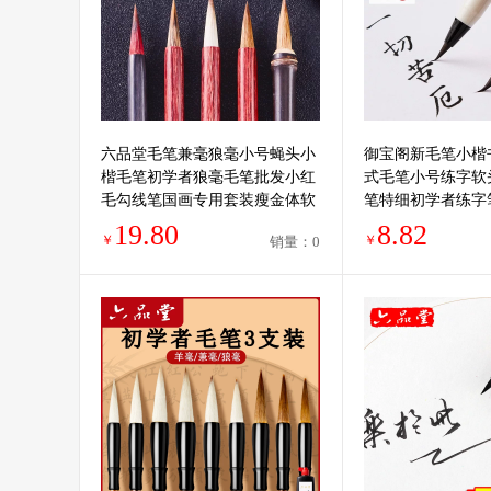
六品堂毛笔兼毫狼毫小号蝇头小
御宝阁新毛笔小楷
楷毛笔初学者狼毫毛笔批发小红
式毛笔小号练字软
毛勾线笔国画专用套装瘦金体软
笔特细初学者练字
笔画笔书法
抄经笔秀丽笔勾线
19.80
8.82
￥
￥
销量：0