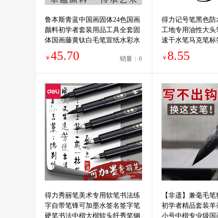
鲁本斯青蓝中国画固体24色国画
得力记号笔黑色防
颜料初学者套装用品工具全套固
工地专用油性大头
体国画藤黄钛白毛笔宣纸水彩水
速干水笔马克笔标
墨画矿物学生专用
头瓷砖画线
45.70
8.55
￥
￥
销量：0
得力秀丽笔美术专用软笔书法练
【非遗】兼毫毛笔
字自带笔锋可加墨水签名签字笔
初学者精品套装羊
硬笔书法中楷大楷软头纤秀笔钢
小号中楷专业级国