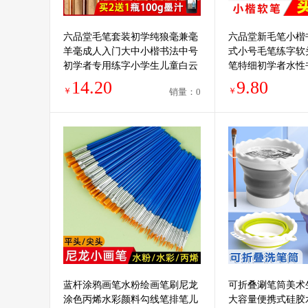
六品堂毛笔套装初学纯狼毫兼毫
六品堂新毛笔小楷
羊毫成人入门大中小楷书法中号
式小号毛笔练字软
初学者专用练字小学生儿童白云
笔特细初学者水性
毛笔国画软笔湖笔
楷软头秀丽笔
14.20
9.80
￥
￥
销量：0
蓝杆涂鸦画笔水粉绘画笔刷尼龙
可折叠涮笔筒美术
涂色丙烯水彩颜料勾线笔排笔儿
大容量便携式硅胶