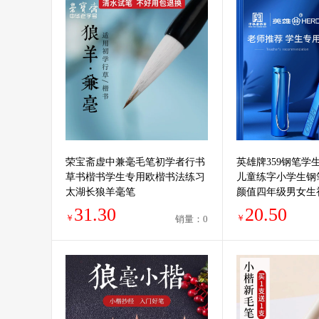
荣宝斋虚中兼毫毛笔初学者行书
英雄牌359钢笔学
草书楷书学生专用欧楷书法练习
儿童练字小学生钢
太湖长狼羊毫笔
颜值四年级男女生
品官方旗舰店
31.30
20.50
￥
￥
销量：0