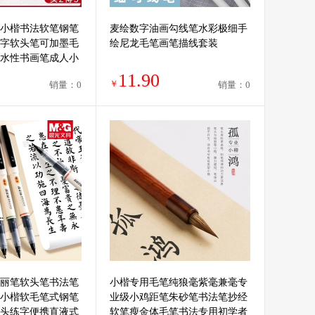
小楷书法软笔钢笔
麦绘数字油画勾线笔水彩极细手
字软头笔可加墨毛
绘尼龙毛笔画笔描线套装
水性书画笔成人小
11.90
￥
销量：0
销量：0
丽笔软头笔书法笔
小楷专用毛笔纯狼毫紫毫兼毫专
小楷软毛笔式钢笔
业级小鸡距笔朱砂笔书法笔抄经
头练字便携直液式
软笔瘦金体毛笔书法专用初学者