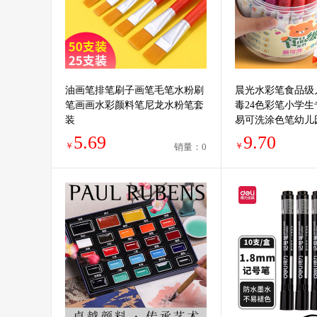
油画笔排笔刷子画笔毛笔水粉刷
晨光水彩笔食品级
笔画画水彩颜料笔尼龙水粉笔套
毒24色彩笔小学生
装
易可洗涂色笔幼儿
形头彩色笔马克笔
5.69
9.70
￥
￥
销量：0