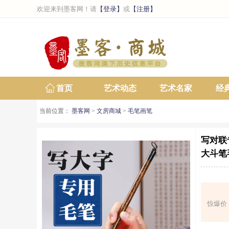
欢迎来到墨客网！请
【登录】
或
【注册】
首页
艺术动态
艺术名家
经
当前位置：
墨客网
>
文房商城
>
毛笔画笔
写对联
大斗笔
惊爆价