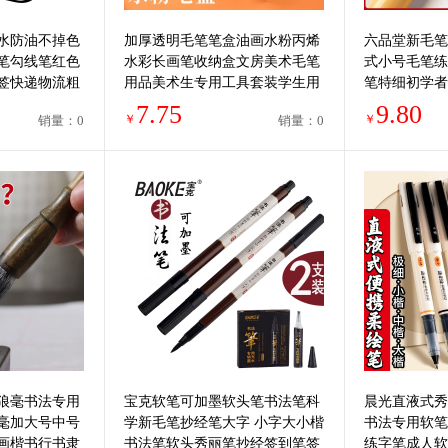
水防油不掉色
加厚透明毛笔笔盒油画水粉丙烯
六品堂新毛笔
笔勾线笔红色
水彩长画笔收纳盒文房美术毛笔
式小号毛笔练
签快递物流粗
用品美术生专用工具套装学生用
笔特细初学者
长杆铅笔盒加长
楷软头秀丽笔
7.75
9.80
￥
￥
销量：0
销量：0
狼毫书法专用
宝克软笔可加墨软头笔书法笔科
晨光直液式秀
毫加大号中号
学新毛笔抄经笔大字 小字大小楷
书法专用软笔
画楷书行书隶
书法笔软头秀丽笔抄经签到笔签
练字笔成人软