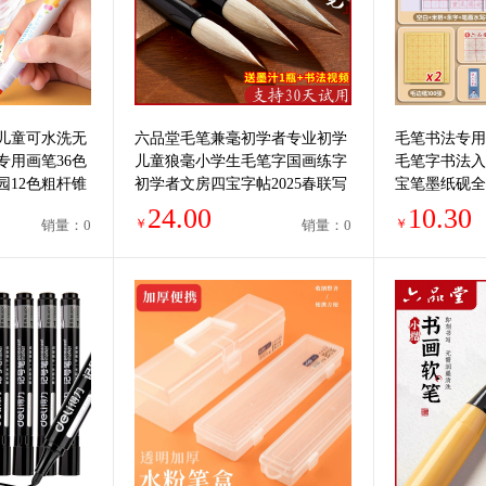
儿童可水洗无
六品堂毛笔兼毫初学者专业初学
毛笔书法专用
专用画笔36色
儿童狼毫小学生毛笔字国画练字
毛笔字书法入
园12色粗杆锥
初学者文房四宝字帖2025春联写
宝笔墨纸砚全
对联专用毛笔书法
工具练字兼毫
24.00
10.30
￥
￥
销量：0
销量：0