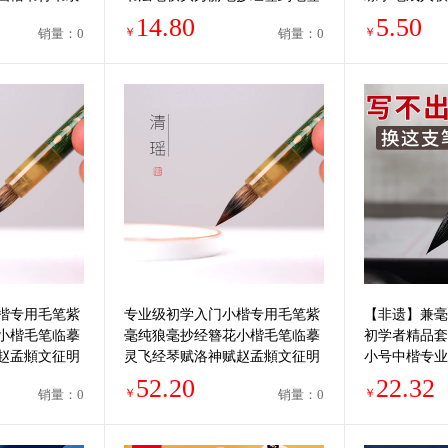
名笔练字专用笔
极细中楷软头
14.80
5.50
￥
￥
销量：0
销量：0
楷专用毛笔紫
专业级初学入门小楷专用毛笔紫
【非遗】兼毫
小楷毛笔临摹
毫纯狼毫抄经簪花小楷毛笔临摹
初学者精品套
赵孟頫文征明
灵飞经琴赋洛神赋赵孟頫文征明
小号中楷专业
小楷书法练字套装
书小学生写毛
52.20
22.32
￥
￥
销量：0
销量：0