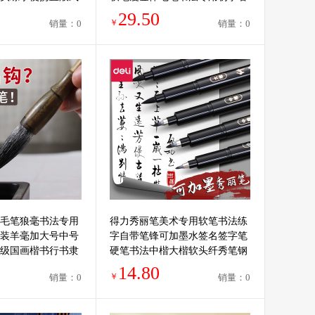
笔
小楷软笔入门套装
29.50
￥
销量：0
销量：0
毛笔狼毫书法专用
得力秀丽笔美术专用软笔书法练
装羊毫加大号中号
字自带笔锋可加墨水签名签字笔
级国画楷书行书隶
硬笔书法中楷大楷软头纤秀笔钢
笔字
笔式毛笔软头笔
14.80
￥
销量：0
销量：0