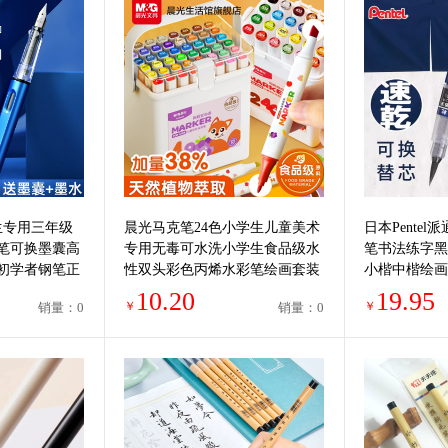
生专用三年级
晨光马克笔24色小学生儿童美术
日本Pente
笔可换墨囊高
专用无毒可水洗小学生食品级水
笔书法练字黑
初学者钢笔正
性双头彩色丙烯水彩笔绘画套装
小楷中楷绘画
12色24色36色48色
可换墨囊软头
10.20
19.95
￥
￥
销量：0
销量：0