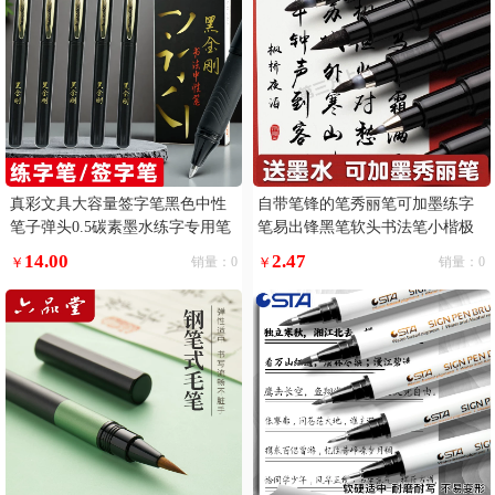
真彩文具大容量签字笔黑色中性
自带笔锋的笔秀丽笔可加墨练字
笔子弹头0.5碳素墨水练字专用笔
笔易出锋黑笔软头书法笔小楷极
黑笔巨能写滑丽芯顺滑好写黑金
小楷
14.00
2.47
￥
销量：0
￥
销量：0
刚书法笔写字5支