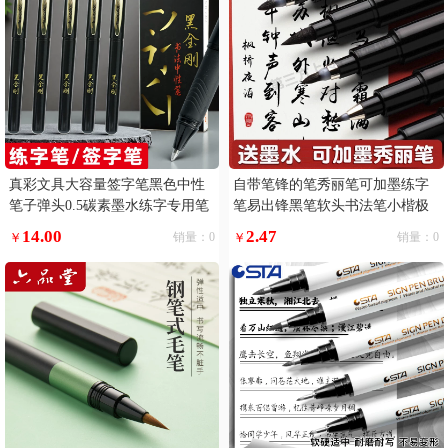
真彩文具大容量签字笔黑色中性
自带笔锋的笔秀丽笔可加墨练字
笔子弹头0.5碳素墨水练字专用笔
笔易出锋黑笔软头书法笔小楷极
黑笔巨能写滑丽芯顺滑好写黑金
小楷
14.00
2.47
￥
销量：0
￥
销量：0
刚书法笔写字5支