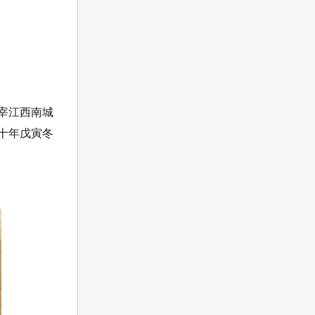
宰江西南城
十年戊寅冬