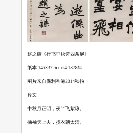
赵之谦《行书中秋诗四条屏》
纸本 145×37.5cm×4 1878年
图片来自保利香港2014秋拍
释文
中秋月正明，夜半飞紫琼。
拂袖天上去，揽衣朝太清。