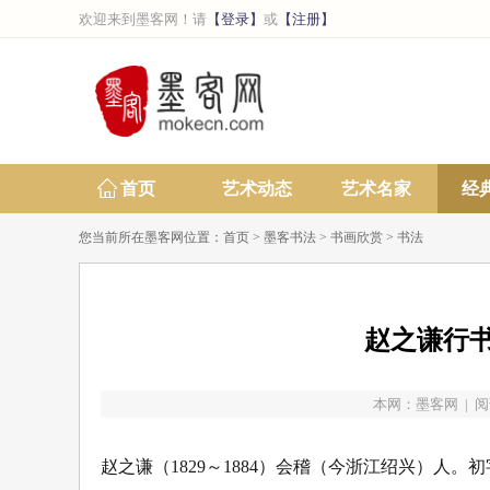
欢迎来到墨客网！请
【登录】
或
【注册】
首页
艺术动态
艺术名家
经
您当前所在墨客网位置：
首页
>
墨客书法
>
书画欣赏
>
书法
赵之谦行书
本网：
墨客网
| 阅
赵之谦（1829～1884）会稽（今浙江绍兴）