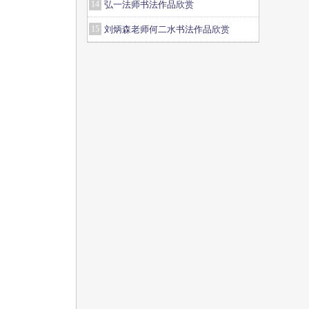
14
弘一法师书法作品欣赏
15
刘炳森老师何二水书法作品欣赏