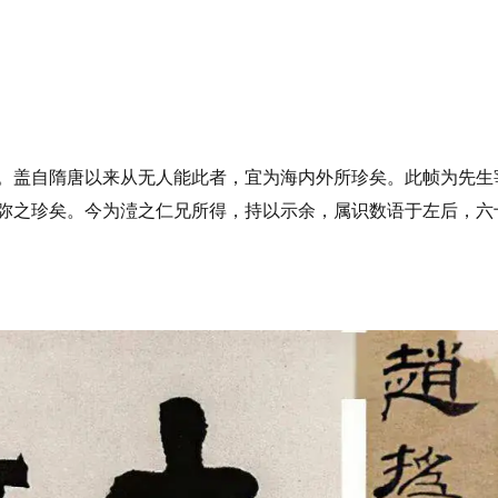
。盖自隋唐以来从无人能此者，宜为海内外所珍矣。此帧为先生
弥之珍矣。今为潱之仁兄所得，持以示余，属识数语于左后，六