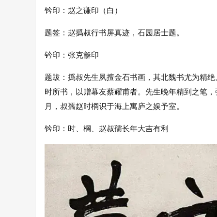
钤印：赵之谦印（白）
题签：赵撝叔行书屏真迹，石园居士题。
钤印：张克龢印
题跋：撝叔先生夙擅金石书画，其北魏书尤为精绝
时所书，以赠幕友蔡耀甫者。先生晚年精到之笔，
月，叔孺赵时棡识于海上寓庐之娱予室。
钤印：时、棡、赵叔孺长年大吉有利