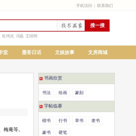
手机访问
|
联系我们
雨
杜鸿光
冯磊
王绍明
学堂
墨客日话
文娱故事
文房商城
书画欣赏
书法
绘画
篆刻
字帖临摹
楷书
行书
草书
隶书
闷、梅庵等。
篆书
硬笔