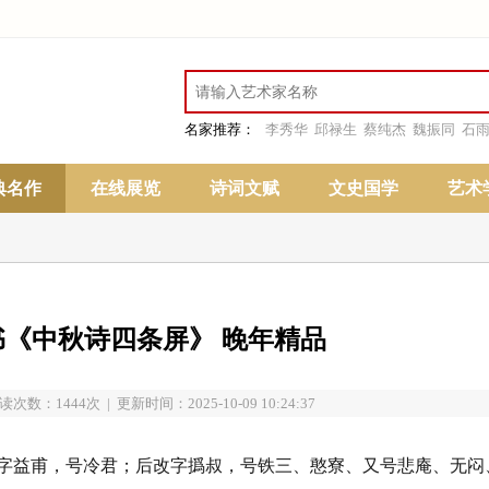
名家推荐：
李秀华
邱禄生
蔡纯杰
魏振同
石
典名作
在线展览
诗词文赋
文史国学
艺术
《中秋诗四条屏》 晚年精品
读次数：1444次 | 更新时间：2025-10-09 10:24:37
人。初字益甫，号冷君；后改字撝叔，号铁三、憨寮、又号悲庵、无