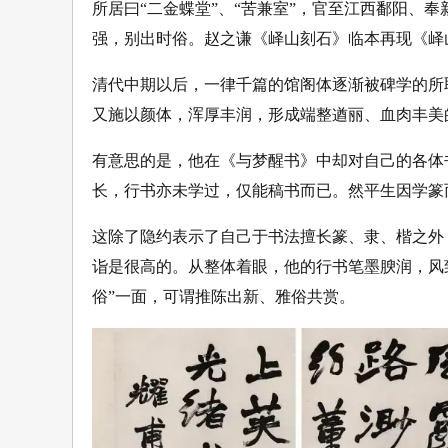
所居曰“二金蝶堂”、“苦兼室”，官至江西鄱阳、
强，别出时俗。赵之谦《峄山刻石》临本再现《峄
清代中期以后，一律千篇的馆阁体逐渐被碑学的所
又施以颜体，浑厚丰润，形成端整遒丽、血肉丰美
有意思的是，他在《与梦醒书》中却对自己的各体
长，行书亦未学过，仅能稿书而已。然平生因学篆
这除了隐约表示了自己于书法擅长篆、隶、楷之外
诣是很高的。从整体着眼，他的行书笔墨腴润，风
俗”一面，可谓推陈出新、雅俗共赏。