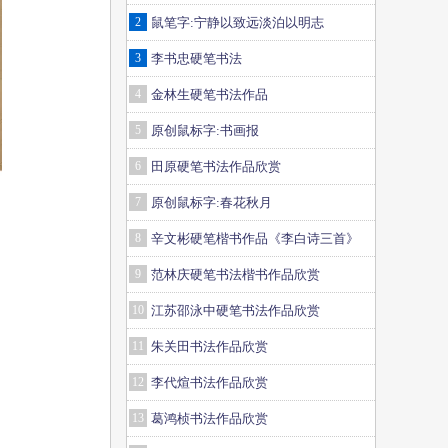
2
鼠笔字:宁静以致远淡泊以明志
3
李书忠硬笔书法
4
金林生硬笔书法作品
5
原创鼠标字:书画报
6
田原硬笔书法作品欣赏
7
原创鼠标字:春花秋月
8
辛文彬硬笔楷书作品《李白诗三首》
9
范林庆硬笔书法楷书作品欣赏
10
江苏邵泳中硬笔书法作品欣赏
11
朱关田书法作品欣赏
12
李代煊书法作品欣赏
13
葛鸿桢书法作品欣赏