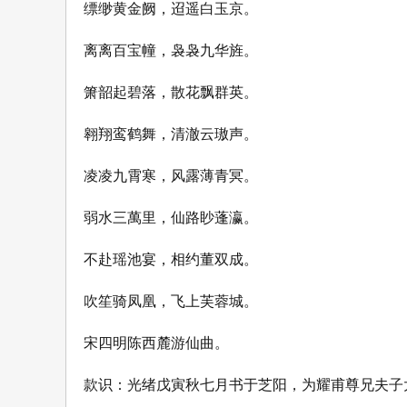
缥缈黄金阙，迢遥白玉京。
离离百宝幢，袅袅九华旌。
箫韶起碧落，散花飘群英。
翱翔鸾鹤舞，清澈云璈声。
凌凌九霄寒，风露薄青冥。
弱水三萬里，仙路眇蓬瀛。
不赴瑶池宴，相约董双成。
吹笙骑凤凰，飞上芙蓉城。
宋四明陈西麓游仙曲。
款识：光绪戊寅秋七月书于芝阳，为耀甫尊兄夫子