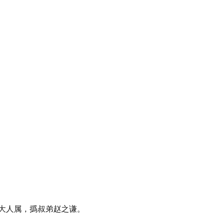
大人属，撝叔弟赵之谦。