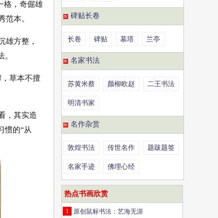
一格，奇倔雄
碑贴长卷
秀范本。
长卷
碑贴
墓塔
兰亭
沉雄方整，
法。
名家书法
懈，草本不擅
苏黄米蔡
颜柳欧赵
二王书法
明清书家
看，其实造
名作杂赏
习惯的“从
敦煌书法
传世名作
题跋题签
名家手迹
佛理心经
热点书画欣赏
1
原创鼠标书法：艺海无涯