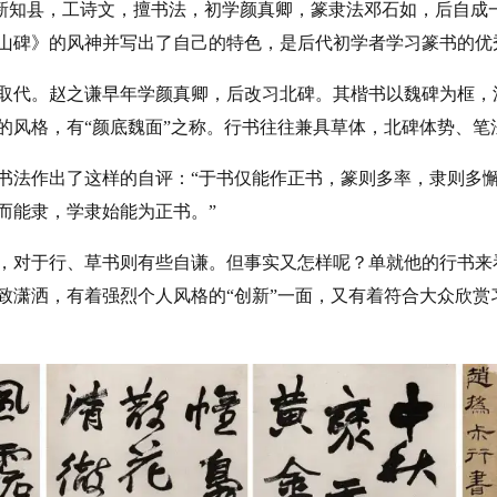
奉新知县，工诗文，擅书法，初学颜真卿，篆隶法邓石如，后自成
山碑》的风神并写出了自己的特色，是后代初学者学习篆书的优
取代。赵之谦早年学颜真卿，后改习北碑。其楷书以魏碑为框，
的风格，有“颜底魏面”之称。行书往往兼具草体，北碑体势、笔
书法作出了这样的自评：“于书仅能作正书，篆则多率，隶则多
而能隶，学隶始能为正书。”
，对于行、草书则有些自谦。但事实又怎样呢？单就他的行书来
致潇洒，有着强烈个人风格的“创新”一面，又有着符合大众欣赏