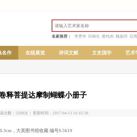
名家推荐：
李秀华
邱禄生
蔡纯杰
魏振同
石
典名作
在线展览
诗词文赋
文史国学
艺术
卷释菩提达摩制蝴蝶小册子
读次数：3298次 | 更新时间：2017-04-13 10:43:58
3cm，大英图书馆收藏 编号S.5619