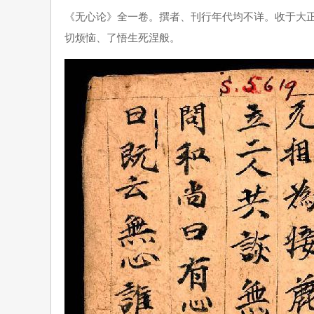
《无心论》全一卷。撰者、刊行年代均不详。收于大正
切烦恼、了悟生死涅般。