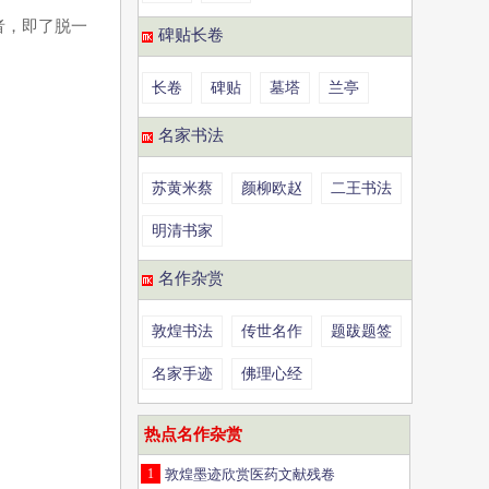
者，即了脱一
碑贴长卷
长卷
碑贴
墓塔
兰亭
名家书法
苏黄米蔡
颜柳欧赵
二王书法
明清书家
名作杂赏
敦煌书法
传世名作
题跋题签
名家手迹
佛理心经
热点名作杂赏
1
敦煌墨迹欣赏医药文献残卷