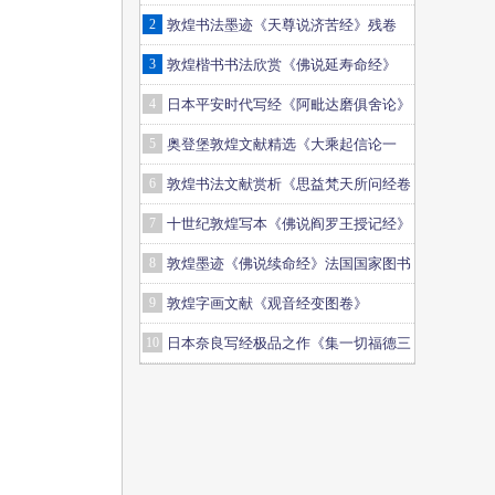
2
敦煌书法墨迹《天尊说济苦经》残卷
3
敦煌楷书书法欣赏《佛说延寿命经》
4
日本平安时代写经《阿毗达磨俱舍论》
美国克利夫兰美术馆藏
5
奥登堡敦煌文献精选《大乘起信论一
卷》俄罗斯科学院藏
6
敦煌书法文献赏析《思益梵天所问经卷
第三》俄藏
7
十世纪敦煌写本《佛说阎罗王授记经》
法国馆藏
8
敦煌墨迹《佛说续命经》法国国家图书
馆藏
9
敦煌字画文献《观音经变图卷》
10
日本奈良写经极品之作《集一切福德三
昧经卷第二》