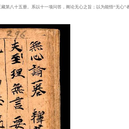
藏第八十五册。系以十一项问答，阐论无心之旨；以为能悟“无心”