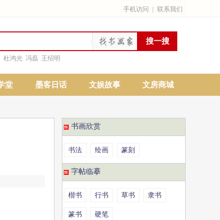
手机访问
|
联系我们
雨
杜鸿光
冯磊
王绍明
学堂
墨客日话
文娱故事
文房商城
书画欣赏
书法
绘画
篆刻
字帖临摹
楷书
行书
草书
隶书
篆书
硬笔