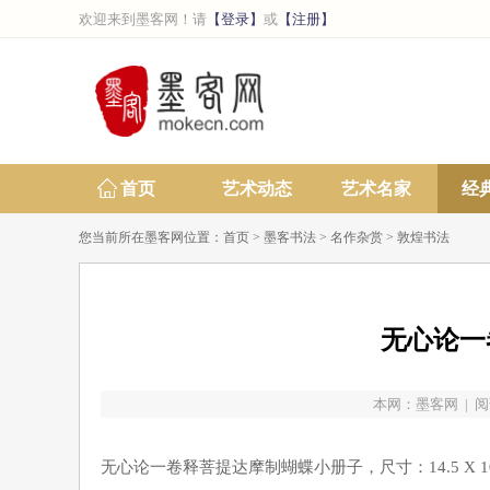
欢迎来到墨客网！请
【登录】
或
【注册】
首页
艺术动态
艺术名家
经
您当前所在墨客网位置：
首页
>
墨客书法
>
名作杂赏
>
敦煌书法
无心论一
本网：
墨客网
| 阅
无心论一卷释菩提达摩制蝴蝶小册子，尺寸：14.5 X 10.