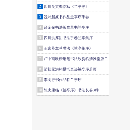
2
四川吴丈蜀临写《兰亭序》
3
祝鸿新篆书作品兰亭序手卷
4
吕金光书法长卷草书兰亭序
5
四川洪厚甜书法手卷兰亭集序
6
王家葵章草书法《兰亭集序》
7
卢中南欧楷钢笔书法欣赏临清雅堂版兰
亭序
8
清状元洪钧楷书真迹兰亭序册页
9
李明行书作品临兰亭序
10
陈忠康临《兰亭序》书法长卷3种