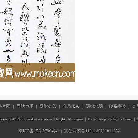
墨客网
|
网站声明
|
网站公告
|
会员服务
|
网站地图
|
联系墨客
|
会
ght©2021 mokecn.com. All Rights Reserved | Email:fengleiid@163.com 
京ICP备15049736号-1
|
京公网安备11011402010113号