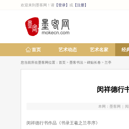
欢迎来到墨客网！请
【登录】
或
【注册】
首页
艺术动态
艺术名家
经
您当前所在墨客网位置：
首页
>
墨客书法
>
碑贴长卷
>
兰亭
闵祥德行
本网：
墨客网
| 阅
闵祥德行书作品《书录王羲之兰亭序》