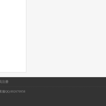
员注册
| 客服QQ:892670958