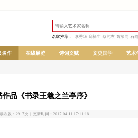
名家推荐：
李秀华
邱禄生
蔡纯杰
魏振同
石
典名作
在线展览
诗词文赋
文史国学
艺术
书作品《书录王羲之兰亭序》
读次数：2917次 | 更新时间：2017-04-11 17:11:18