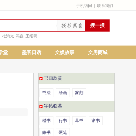
手机访问
|
联系我们
雨
杜鸿光
冯磊
王绍明
学堂
墨客日话
文娱故事
文房商城
书画欣赏
书法
绘画
篆刻
字帖临摹
楷书
行书
草书
隶书
篆书
硬笔