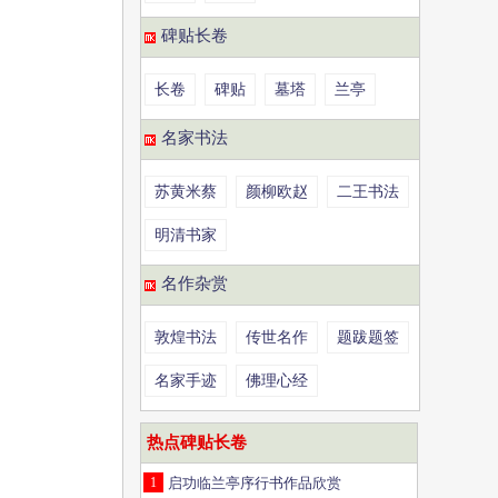
碑贴长卷
长卷
碑贴
墓塔
兰亭
名家书法
苏黄米蔡
颜柳欧赵
二王书法
明清书家
名作杂赏
敦煌书法
传世名作
题跋题签
名家手迹
佛理心经
热点碑贴长卷
1
启功临兰亭序行书作品欣赏