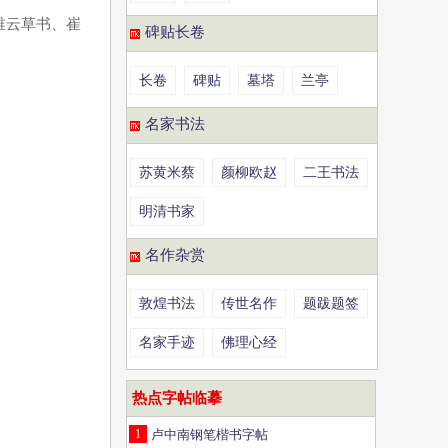
稚云草书、崔
碑贴长卷
长卷
碑贴
墓塔
兰亭
名家书法
苏黄米蔡
颜柳欧赵
二王书法
明清书家
名作杂赏
敦煌书法
传世名作
题跋题签
名家手迹
佛理心经
热点字帖临摹
1
卢中南钢笔楷书字帖