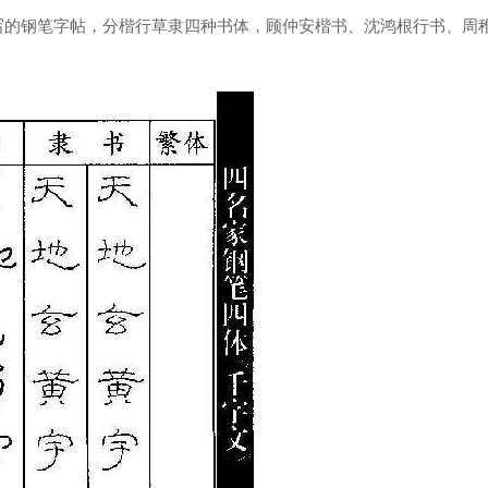
写的钢笔字帖，分楷行草隶四种书体，顾仲安楷书、沈鸿根行书、周