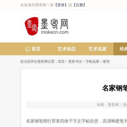
欢迎来到墨客网！请
【登录】
或
【注册】
首页
艺术动态
艺术名家
经
您当前所在墨客网位置：
首页
>
墨客书法
>
字帖临摹
>
硬笔
名家钢
本网：
墨客网
| 阅
名家钢笔楷行草隶四体千字文字帖欣赏，高清晰硬笔书