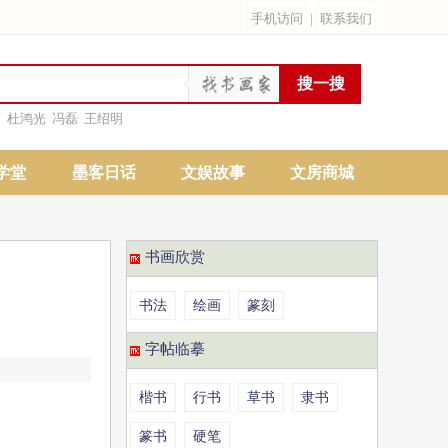
手机访问
|
联系我们
雨
杜鸿光
冯磊
王绍明
学堂
墨客日话
文娱故事
文房商城
书画欣赏
书法
绘画
篆刻
字帖临摹
楷书
行书
草书
隶书
篆书
硬笔