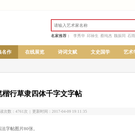
名家推荐：
李秀华
邱禄生
蔡纯杰
魏振同
石
典名作
在线展览
诗词文赋
文史国学
艺术
笔楷行草隶四体千字文字帖
读次数：4761次 | 更新时间：2017-04-09 19:11:35
法字帖图片80张。