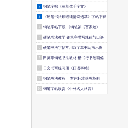
2
钢笔字帖《黄草体千字文》
3
《硬笔书法琼瑶纯情诗选萃》字帖下载
4
钢笔字帖下载:《钢笔篆书百家姓》
5
硬笔书法教学:钢笔字书写规律与口诀
6
硬笔书法字帖常用汉字草书写法示例
7
田英章钢笔书法教材:楷书行书笔画偏
旁二十三课
8
日文书写练习册《日语字帖》
9
钢笔书法教程 于右任标准草书释例
10
钢笔字帖欣赏《中外名人格言》