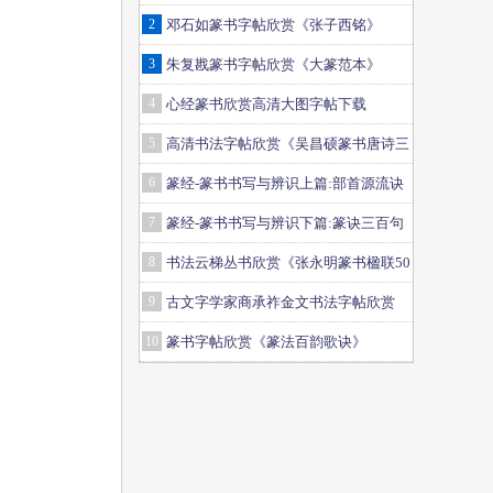
2
邓石如篆书字帖欣赏《张子西铭》
3
朱复戡篆书字帖欣赏《大篆范本》
4
心经篆书欣赏高清大图字帖下载
5
高清书法字帖欣赏《吴昌硕篆书唐诗三
首》
6
篆经-篆书书写与辨识上篇:部首源流诀
7
篆经-篆书书写与辨识下篇:篆诀三百句
8
书法云梯丛书欣赏《张永明篆书楹联50
例》
9
古文字学家商承祚金文书法字帖欣赏
《正气歌》
10
篆书字帖欣赏《篆法百韵歌诀》