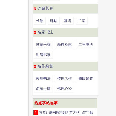
碑贴长卷
长卷
碑贴
墓塔
兰亭
名家书法
苏黄米蔡
颜柳欧赵
二王书法
明清书家
名作杂赏
敦煌书法
传世名作
题跋题签
名家手迹
佛理心经
热点字帖临摹
1
言恭达篆书唐宋词九首方格毛笔字帖