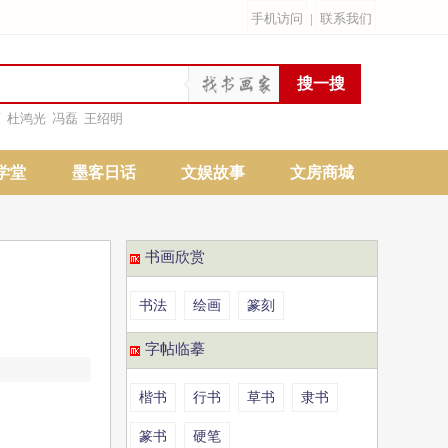
手机访问
|
联系我们
雨
杜鸿光
冯磊
王绍明
学堂
墨客日话
文娱故事
文房商城
书画欣赏
书法
绘画
篆刻
字帖临摹
楷书
行书
草书
隶书
篆书
硬笔