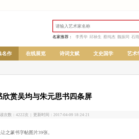
名家推荐：
李秀华
邱禄生
蔡纯杰
魏振同
石
典名作
在线展览
诗词文赋
文史国学
艺术
书欣赏吴均与朱元思书四条屏
读次数：4222次 | 更新时间：2017-04-09 18:24:21
让之篆书字帖图片39张。