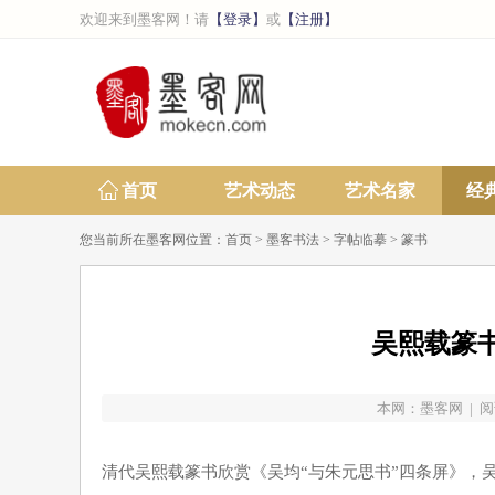
欢迎来到墨客网！请
【登录】
或
【注册】
首页
艺术动态
艺术名家
经
您当前所在墨客网位置：
首页
>
墨客书法
>
字帖临摹
>
篆书
吴熙载篆
本网：
墨客网
| 阅
清代吴熙载篆书欣赏《吴均“与朱元思书”四条屏》，吴