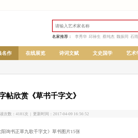
名家推荐：
李秀华
邱禄生
蔡纯杰
魏振同
石
典名作
在线展览
诗词文赋
文史国学
艺术
字帖欣赏《草书千字文》
读次数：4181次 | 更新时间：2017-04-09 16:56:52
阳询书正草九歌千字文》草书图片15张