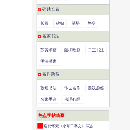
碑贴长卷
长卷
碑贴
墓塔
兰亭
名家书法
苏黄米蔡
颜柳欧赵
二王书法
明清书家
名作杂赏
敦煌书法
传世名作
题跋题签
名家手迹
佛理心经
热点字帖临摹
1
唐代怀素《小草千字文》墨迹