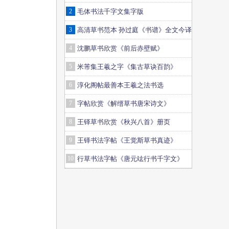
2
毛体书法千字文集字版
3
高清草书范本 孙过庭《书谱》全文今译
4
沈鹏草书欣赏《前后赤壁赋》
5
米芾集王羲之字《集古草诀百韵》
6
淳化阁帖最善本王羲之法书选
7
字帖欣赏《解缙草书唐宋诗文》
8
王铎草书欣赏《秋兴八首》册页
9
王铎书法字帖《王觉斯草书真迹》
10
行草书法字帖《唐元竑行书千字文》