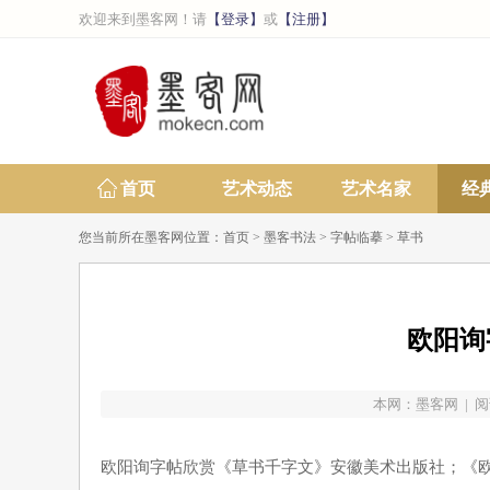
欢迎来到墨客网！请
【登录】
或
【注册】
首页
艺术动态
艺术名家
经
您当前所在墨客网位置：
首页
>
墨客书法
>
字帖临摹
>
草书
欧阳询
本网：
墨客网
| 阅
欧阳询字帖欣赏《草书千字文》安徽美术出版社；《欧