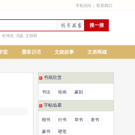
手机访问
|
联系我们
雨
杜鸿光
冯磊
王绍明
学堂
墨客日话
文娱故事
文房商城
书画欣赏
书法
绘画
篆刻
字帖临摹
楷书
行书
草书
隶书
篆书
硬笔