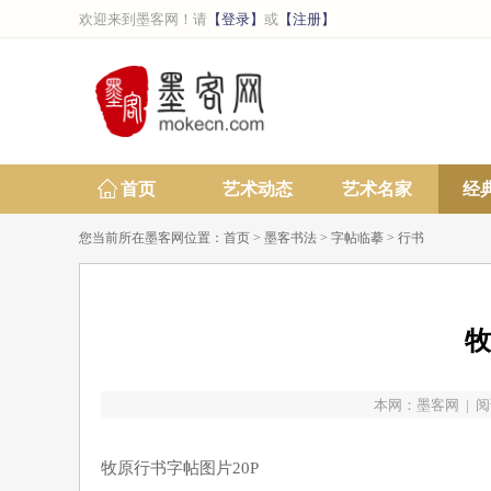
欢迎来到墨客网！请
【登录】
或
【注册】
首页
艺术动态
艺术名家
经
您当前所在墨客网位置：
首页
>
墨客书法
>
字帖临摹
>
行书
牧
本网：
墨客网
| 阅
牧原行书字帖图片20P