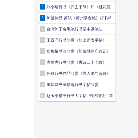
2
刘小晴行书《归去来辞》和《桃花源
记》
3
旷世神品:苏轼《黄州寒食帖》行书单
字帖
4
台湾陈丁奇毛笔行书基本运笔法
5
王景润行书欣赏《前出师表字帖》
6
郑板桥书法欣赏《新修城隍庙碑记》
7
唐伯虎行书欣赏《古诗二十七首》
8
任政行书作品欣赏《唐人绝句选钞》
9
董其昌书法精选行书字帖欣赏
10
赵玉亭楷书行书大字帖--书法秘诀百首