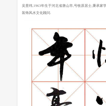
吴昱纬,1963年生于河北省唐山市,号牧原居士,秉承
装饰风水文化顾问.