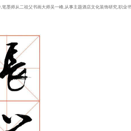
家学,笔墨师从二祖父书画大师吴一峰,从事主题酒店文化装饰研究,职业书