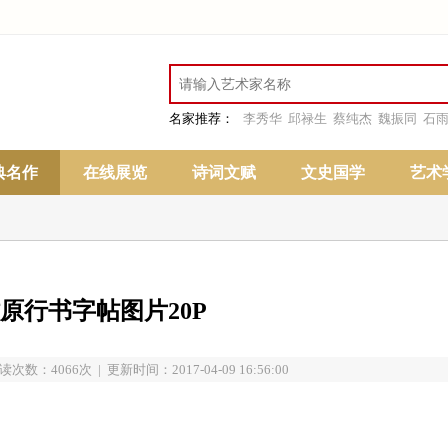
名家推荐：
李秀华
邱禄生
蔡纯杰
魏振同
石
典名作
在线展览
诗词文赋
文史国学
艺术
原行书字帖图片20P
读次数：4066次 | 更新时间：2017-04-09 16:56:00