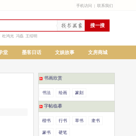
手机访问
|
联系我们
雨
杜鸿光
冯磊
王绍明
学堂
墨客日话
文娱故事
文房商城
书画欣赏
书法
绘画
篆刻
字帖临摹
楷书
行书
草书
隶书
篆书
硬笔