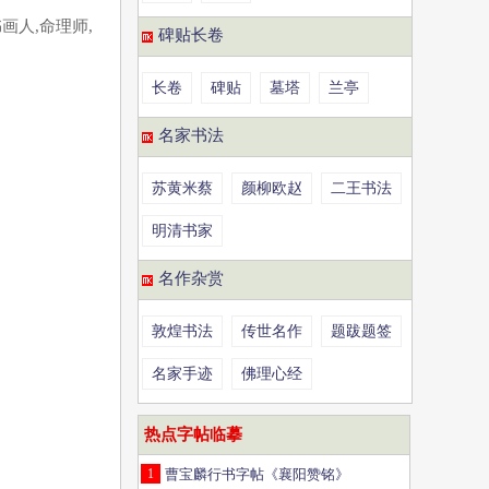
画人,命理师,
碑贴长卷
长卷
碑贴
墓塔
兰亭
名家书法
苏黄米蔡
颜柳欧赵
二王书法
明清书家
名作杂赏
敦煌书法
传世名作
题跋题签
名家手迹
佛理心经
热点字帖临摹
1
曹宝麟行书字帖《襄阳赞铭》