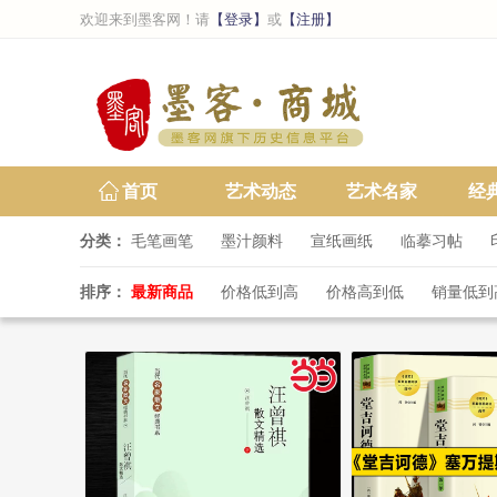
欢迎来到墨客网！请
【登录】
或
【注册】
首页
艺术动态
艺术名家
经
分类：
毛笔画笔
墨汁颜料
宣纸画纸
临摹习帖
排序：
最新商品
价格低到高
价格高到低
销量低到