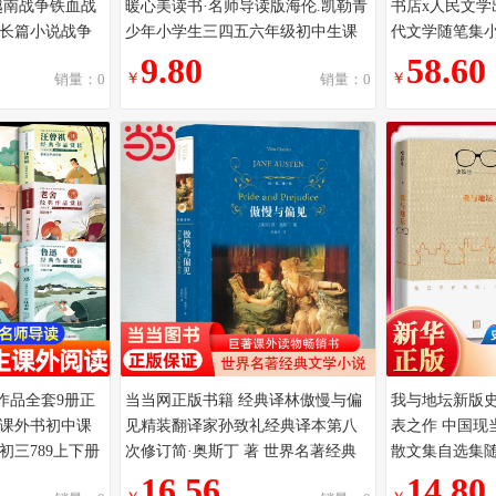
越南战争铁血战
暖心美读书·名师导读版海伦.凯勒青
书店x人民文学
长篇小说战争
少年小学生三四五六年级初中生课
代文学随笔集小
与狮同系列
外阅读书籍世界经典文学名著
书赠【藏书票+
9.80
58.60
￥
￥
销量：0
销量：0
作品全套9册正
当当网正版书籍 经典译林傲慢与偏
我与地坛新版
课外书初中课
见精装翻译家孙致礼经典译本第八
表之作 中国现
初三789上下册
次修订简·奥斯丁 著 世界名著经典
散文集自选集
自清散文读本
文学小说巨著课外读物畅销书
销书籍人民文
16.56
14.80