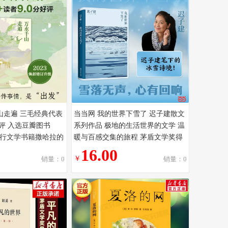
山走遍 三毛经典代表
当当网 我的世界下雪了 迟子建散文
好评 入选豆瓣图书
系列作品 极地的生活世界的文学 温
门旅行文学书籍撒哈拉的
暖与百感交集的旅程 茅盾文学奖得
知多少雨季不再来
主迟子建散文自选集书籍
16.00
￥
销量：0
销量：0