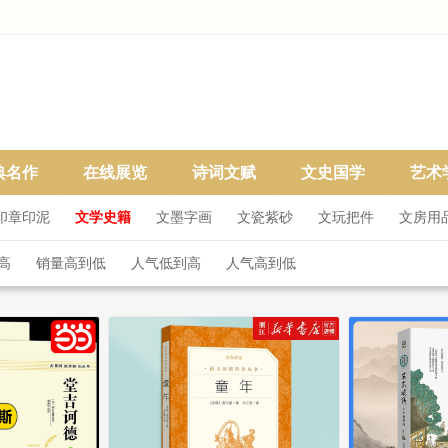
典名作
在线展览
诗词文赋
文史国学
艺术
印章印泥
文学史籍
文墨字画
文瓷紫砂
文玩把件
文房用
高
销量高到低
人气低到高
人气高到低