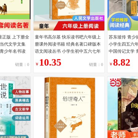
著正版 上下册全
童年书高尔基 快乐读书吧六年级上
苏东坡传 青少插
当代文学文集
册课外阅读书籍 经典名著口碑版本
小学生四五六
青少年名书读
语文阅读丛书 小学生初中五六七年
中国传记文学 
现代小说
级课外书 人民文学出版社
书籍 新编语文
10.35
8.82
￥
￥
销量：0
销量：0