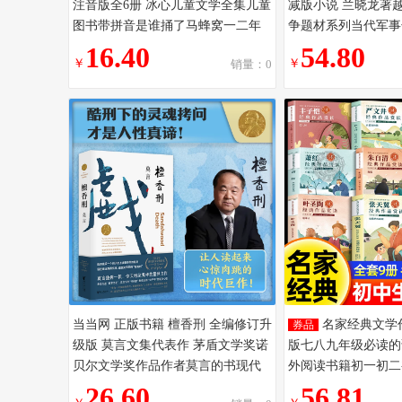
注音版全6册 冰心儿童文学全集儿童
减版小说 兰晓龙著
图书带拼音是谁捅了马蜂窝一二年
争题材系列当代军事
级小学生课外阅读故事书籍正版
文学书籍士兵突击冬
16.40
54.80
￥
￥
销量：0
当当网 正版书籍 檀香刑 全编修订升
名家经典文学
券品
级版 莫言文集代表作 茅盾文学奖诺
版七八九年级必读的
贝尔文学奖作品作者莫言的书现代
外阅读书籍初一初二
当代长篇小说集文学书籍
老师推荐鲁迅老舍朱
26.60
56.81