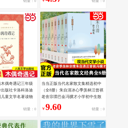
￥
销量：0
销量：0
籍木偶奇遇记三年级
当当正版当代名家散文集精选初中
学出版社卡洛科洛迪
（全8册）朱自清冰心季羡林汪曾祺
国儿童文学名著读物
老舍宗璞巴金冯骥才小学初中生散
事书成长小说
文 文学经典书籍五六七年级
9.60
￥
销量：0
销量：0