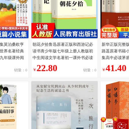
集莫泊桑欧亨
朝花夕拾鲁迅原著正版和西游记必
新华正版完整
世界名著经典
读书青少年版七年级上册人教版初
路遥原著书籍小
九年级课外阅
中生阅读文学名著初一课外书必读
集高中必读茅
小学生读物
推荐人民教育出版社读物书目书籍
名著读物珍典
22.80
41.40
￥
￥
销量：0
销量：0