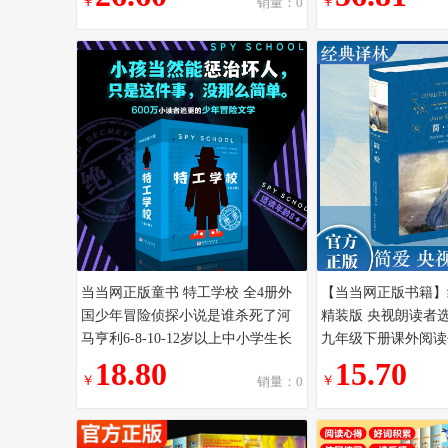
￥
￥
销量：0
名著
当当网正版童书 特工学校 全4册外
【当当网正版书籍】
国少年冒险侦探小说是谁杀死了河
精装版 央视朗读者
马亨利6-8-10-12岁以上中小学生长
九年级下册课外阅读
篇侦探悬疑小说文学阅读 书籍
整版 世界名著文学
18.80
15.70
￥
￥
销量：0