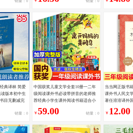
￥
￥
销量：0
销量：0
经典译林 简爱
中国获奖儿童文学全套10册一二年
当当网正版书
选读版本初中生
级阅读课外书必读带拼音的老师推
课外书人民文
书目无删减完
荐经典小学生课外阅读书籍适合小
著任溶溶译外
小说
学一年级下册二三年级语文读物
小学生阅读故
59.00
12.00
￥
￥
销量：0
销量：0