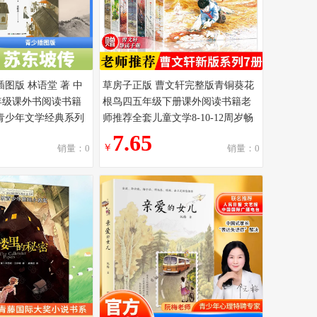
图版 林语堂 著 中
草房子正版 曹文轩完整版青铜葵花
年级课外书阅读书籍
根鸟四五年级下册课外阅读书籍老
青少年文学经典系列
师推荐全套儿童文学8-10-12周岁畅
教材 阅读书目
销小说读物山羊不吃天堂草
7.65
￥
销量：0
销量：0