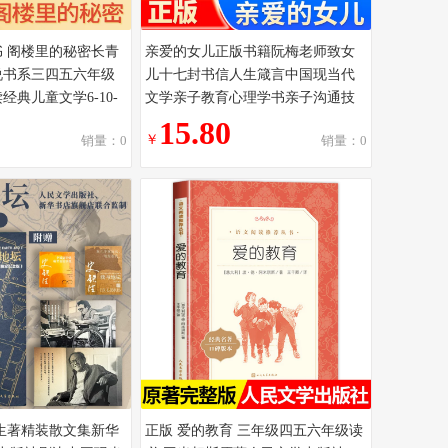
 阁楼里的秘密长青
亲爱的女儿正版书籍阮梅老师致女
说书系三四五六年级
儿十七封书信人生箴言中国现当代
典儿童文学6-10-
文学亲子教育心理学书亲子沟通技
推理小说故事书籍
巧指南用充满爱的方式与孩子沟通
15.80
￥
销量：0
销量：0
生著精装散文集新华
正版 爱的教育 三年级四五六年级读