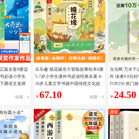
正版全套8册适
乐乐趣 镜花缘东方冒险故事绘本6册
当当网 万水千
书必读小学生
5-7岁小学生课外书必读经典名著 8-
作 读者9.0分
下册语文老师
10岁儿童文学书籍中国传统文化故
TOP250 热
云儿飘哇飘
事绘本幼小衔接阅读桥梁书x
故事梦里花落
67.10
24.50
￥
￥
销量：0
销量：0