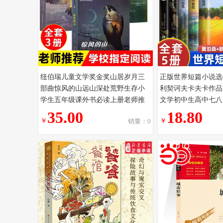
纽伯瑞儿童文学奖金奖山居岁月三
正版世界短篇小说选
部曲惊风的山远山深处荒野生存小
利契诃夫卡夫卡作品
学生五年级课外书必读上册老师推
文学初中生高中七八
荐阅读外国儿童文学中文版9-12岁
读书籍青少年成人中
35.00
18.80
￥
￥
销量：0