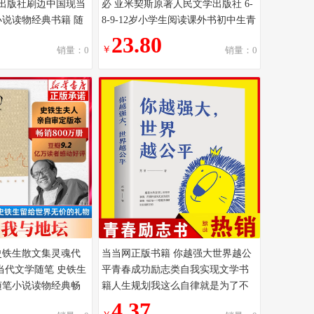
出版社刷边中国现当
必 亚米契斯原著人民文学出版社 6-
说读物经典书籍 随
8-9-12岁小学生阅读课外书初中生青
明信片冰箱贴】
少版读物经典儿童文学书籍
23.80
￥
销量：0
销量：0
史铁生散文集灵魂代
当当网正版书籍 你越强大世界越公
当代文学随笔 史铁生
平青春成功励志类自我实现文学书
随笔小说读物经典畅
籍人生规划我这么自律就是为了不
学出版社中国文学
平庸青春正能量书籍
4.37