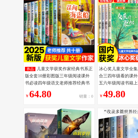
儿童文学获奖作家经典书系正
冰心奖儿童文学全集
券品
版全套10册彩图版三年级阅读课外
合三四年级看的课外
书必读四年级语文老师推荐经典书
五六年级阅读书籍上
目五六年级教材同步阅读人教版课
推荐经典书目绿色的
64.80
49.80
￥
￥
销量：0
本