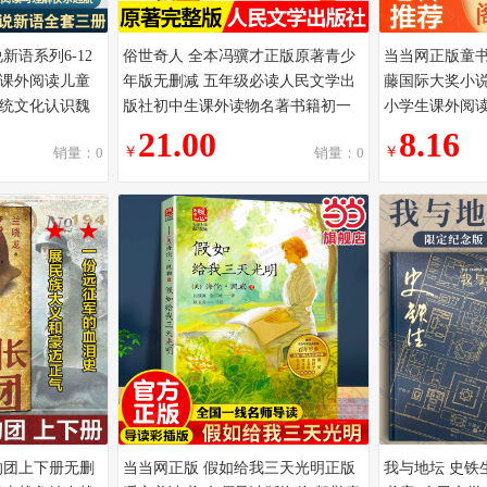
新语系列6-12
俗世奇人 全本冯骥才正版原著青少
当当网正版童书
课外阅读儿童
年版无删减 五年级必读人民文学出
藤国际大奖小
统文化认识魏
版社初中生课外读物名著书籍初一
小学生课外阅读经
六年级
二三六年级 熟世奇人完整版t
12岁少儿读物
21.00
8.16
￥
￥
销量：0
销量：0
的团上下册无删
当当网正版 假如给我三天光明正版
我与地坛 史铁