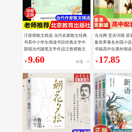
汪曾祺散文精选 当代名家散文经典
当当网 堂吉诃德 原
书系中小学生阅读书目经典文学中
集世界著名外国小说
国现当代随笔文学作品汪曾祺散文
书籍高中生课外阅读
全集精选图书籍 北京教育出版社
物塞万提斯著名西方
9.60
17.85
￥
￥
销量：0