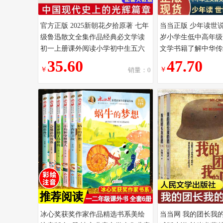
官方正版 2025新朝花夕拾原著 七年
当当正版 少年读世说
级鲁迅散文全集作品经典必文学读
岁小学生低中高年级
初一上册课外阅读小学初中生五六
文学书籍了解中华传
七年级推书目必读小说经典书籍
晋名士历史故事四五
35.60
47.70
￥
￥
销量：0
冰心奖获奖作家作品精选书系美绘
当当网 我的团长我