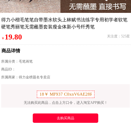
得力小楷毛笔笔自带墨水软头上林赋书法练字专用初学者软笔
硬笔秀丽笔无需蘸墨套装瘦金体新小号纤秀笔
19.80
关注度：525星
￥
商品详情
所属分类：
毛笔画笔
商品ID：
所属商家：得力金榜题名专卖店
无法购买此商品，点击上方口令，进入淘宝APP购买！
去购买商品