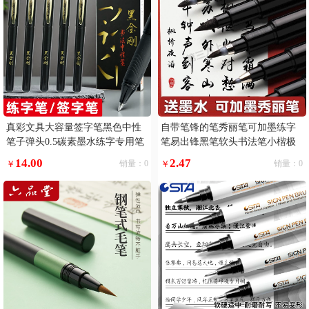
真彩文具大容量签字笔黑色中性
自带笔锋的笔秀丽笔可加墨练字
笔子弹头0.5碳素墨水练字专用笔
笔易出锋黑笔软头书法笔小楷极
黑笔巨能写滑丽芯顺滑好写黑金
小楷
14.00
2.47
￥
销量：0
￥
销量：0
刚书法笔写字5支