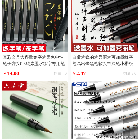
真彩文具大容量签字笔黑色中性
自带笔锋的笔秀丽笔可加墨练字
笔子弹头0.5碳素墨水练字专用笔
笔易出锋黑笔软头书法笔小楷极
黑笔巨能写滑丽芯顺滑好写黑金
小楷
14.00
2.47
￥
销量：0
￥
销量：0
刚书法笔写字5支