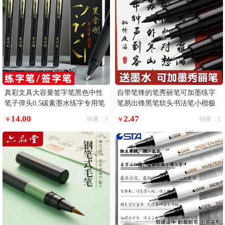
真彩文具大容量签字笔黑色中性
自带笔锋的笔秀丽笔可加墨练字
笔子弹头0.5碳素墨水练字专用笔
笔易出锋黑笔软头书法笔小楷极
黑笔巨能写滑丽芯顺滑好写黑金
小楷
14.00
2.47
￥
销量：0
￥
销量：0
刚书法笔写字5支