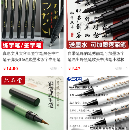
真彩文具大容量签字笔黑色中性
自带笔锋的笔秀丽笔可加墨练字
笔子弹头0.5碳素墨水练字专用笔
笔易出锋黑笔软头书法笔小楷极
黑笔巨能写滑丽芯顺滑好写黑金
小楷
14.00
2.47
￥
销量：0
￥
销量：0
刚书法笔写字5支