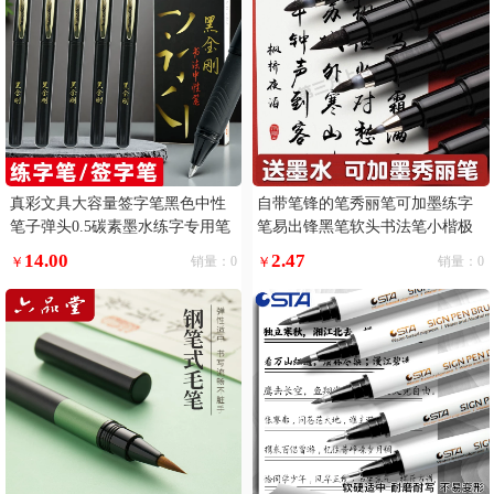
真彩文具大容量签字笔黑色中性
自带笔锋的笔秀丽笔可加墨练字
笔子弹头0.5碳素墨水练字专用笔
笔易出锋黑笔软头书法笔小楷极
黑笔巨能写滑丽芯顺滑好写黑金
小楷
14.00
2.47
￥
销量：0
￥
销量：0
刚书法笔写字5支