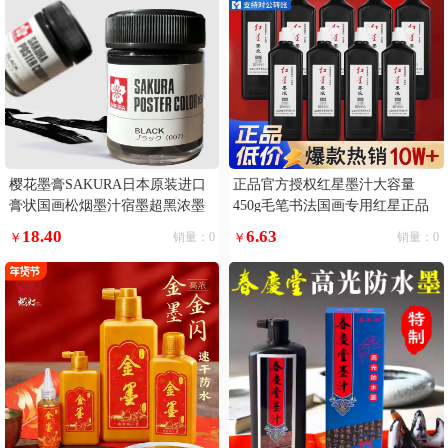
樱花墨膏SAKURA日本原装进口
正品官方授权红星墨汁大容量
膏状国画松烟墨汁宿墨超黑浓墨
450g毛笔书法国画专用红星正品
液墨水
墨水宣纸文房四宝学生书画初学
18.40
6.63
￥
销量：0
￥
销量：0
者荣宝斋墨液