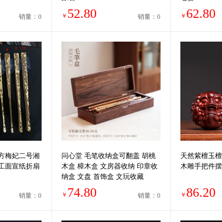
52.80
62.80
￥
￥
销量：0
销量：0
8方梅妃二号湘
问心堂 毛笔收纳盒可翻盖 胡桃
天然紫檀玉檀
工面宣纸折扇
木盒 樟木盒 文房器收纳 印章收
木雕手把件摆
纳盒 文盘 首饰盒 文玩收藏
74.80
86.20
￥
￥
销量：0
销量：0