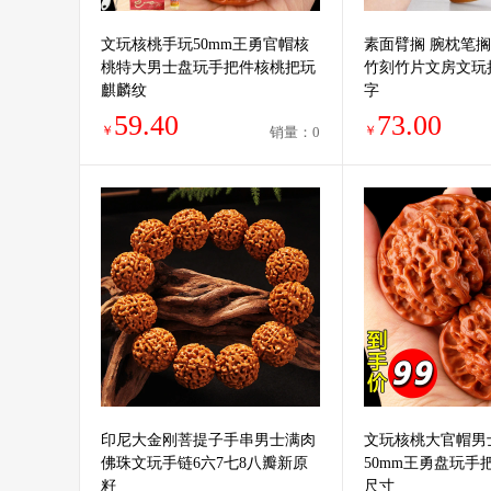
文玩核桃手玩50mm王勇官帽核
素面臂搁 腕枕笔
桃特大男士盘玩手把件核桃把玩
竹刻竹片文房文玩
麒麟纹
字
59.40
73.00
￥
￥
销量：0
印尼大金刚菩提子手串男士满肉
文玩核桃大官帽男
佛珠文玩手链6六7七8八瓣新原
50mm王勇盘玩手
籽
尺寸