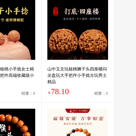
核桃小手捻女士精
山中玉文玩核桃狮子头四座楼闷
把件高端收藏级小
尖盘玩大手把件小手捻古玩男士
精品
78.10
￥
销量：0
销量：0