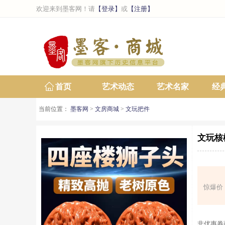
欢迎来到墨客网！请
【登录】
或
【注册】
首页
艺术动态
艺术名家
经
当前位置：
墨客网
>
文房商城
>
文玩把件
文玩核
惊爆价
非优惠券