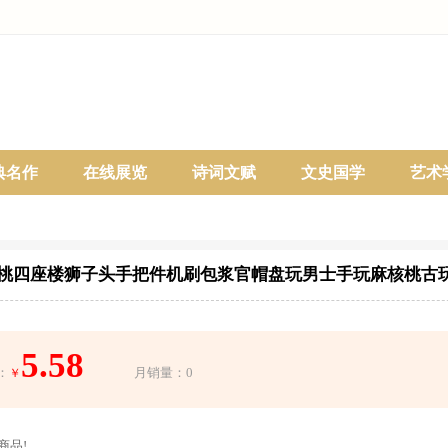
典名作
在线展览
诗词文赋
文史国学
艺术
桃四座楼狮子头手把件机刷包浆官帽盘玩男士手玩麻核桃古
5.58
：
月销量：0
￥
商品!