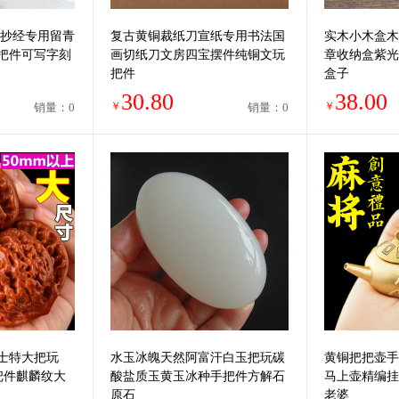
搁抄经专用留青
复古黄铜裁纸刀宣纸专用书法国
实木小木盒木
把件可写字刻
画切纸刀文房四宝摆件纯铜文玩
章收纳盒紫光
把件
盒子
30.80
38.00
￥
￥
销量：0
销量：0
士特大把玩
水玉冰魄天然阿富汗白玉把玩碳
黄铜把把壶手
把件麒麟纹大
酸盐质玉黄玉冰种手把件方解石
马上壶精编挂
原石
老婆