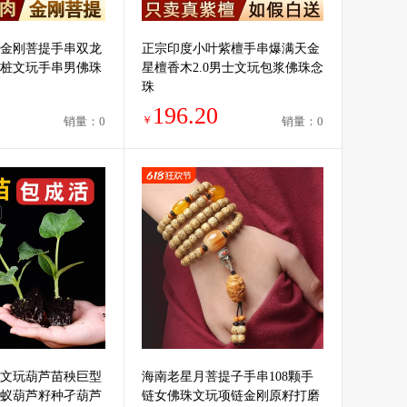
金刚菩提手串双龙
正宗印度小叶紫檀手串爆满天金
桩文玩手串男佛珠
星檀香木2.0男士文玩包浆佛珠念
珠
196.20
￥
销量：0
销量：0
文玩葫芦苗秧巨型
海南老星月菩提子手串108颗手
蚁葫芦籽种孑葫芦
链女佛珠文玩项链金刚原籽打磨