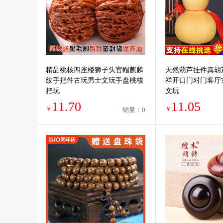
精品桃核四座楼狮子头官帽麒麟
天然葫芦挂件真胡
纹手把件古玩男士文玩手盘桃核
祥开口门对门客厅
把玩
文玩
11.70
11.05
￥
￥
销量：0