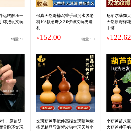
件运转解压一
保真天然奇楠沉香手串沉水级老
尼泊尔满肉大
手球把玩文玩
料108颗念珠女2.0佛珠文玩男送
天然原籽梅花
礼
手链
152.00
122.62
￥
￥
销量：0
销量：0
树 」原创阴
文玩葫芦手把件高端文玩葫芦绕
小葫芦苗八宝
鹿骨跑环文玩
指柔精品异形紫皮独把玩天然小
大葫芦种子蚂