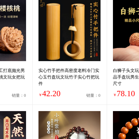
工打底抛光男
实心竹手把件高密度老料冷门实
白狮子头文玩
桃文玩女把玩
心玉竹盘玩文玩竹子实心竹把玩
品手盘玩男生
件
尺寸
42.20
78.10
￥
￥
销量：0
销量：0