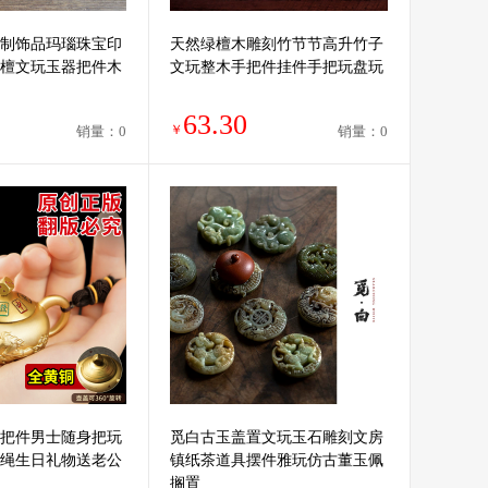
制饰品玛瑙珠宝印
天然绿檀木雕刻竹节节高升竹子
檀文玩玉器把件木
文玩整木手把件挂件手把玩盘玩
63.30
￥
销量：0
销量：0
把件男士随身把玩
觅白古玉盖置文玩玉石雕刻文房
绳生日礼物送老公
镇纸茶道具摆件雅玩仿古董玉佩
搁置