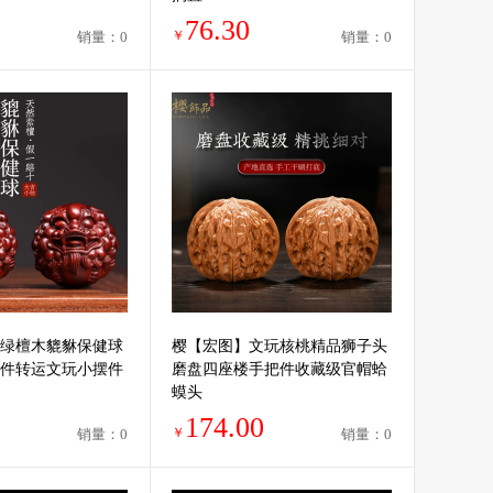
76.30
￥
销量：0
销量：0
绿檀木貔貅保健球
樱【宏图】文玩核桃精品狮子头
件转运文玩小摆件
磨盘四座楼手把件收藏级官帽蛤
蟆头
174.00
￥
销量：0
销量：0