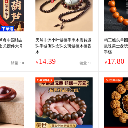
芦灸中国结吉
天然非洲小叶紫檀手串木质转运
精工猴头单圈
玄关摆件大号
珠手链佛珠念珠文玩紫檀木檀香
鼓珠男士盘玩
木
手链
14.39
17.80
￥
￥
销量：0
销量：0