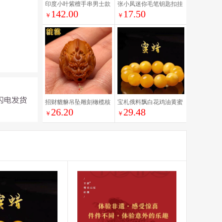
印度小叶紫檀手串男士款
张小凤迷你毛笔钥匙扣挂
142.00
17.50
属蛇年本命年手链佛珠木
件摆件文玩可爱中国风文
￥
￥
质文玩父亲节礼物
昌笔套装小楷软笔书法专
用十大名牌女生书法礼物
用品文房四宝
招财貔貅吊坠雕刻橄榄核
宝札俄料飘白花鸡油黄蜜
26.20
29.48
单籽精雕貔犰单个核雕手
蜡手串男女款正品琥珀圆
￥
￥
把件文玩手串配珠
珠单圈文玩手链潮