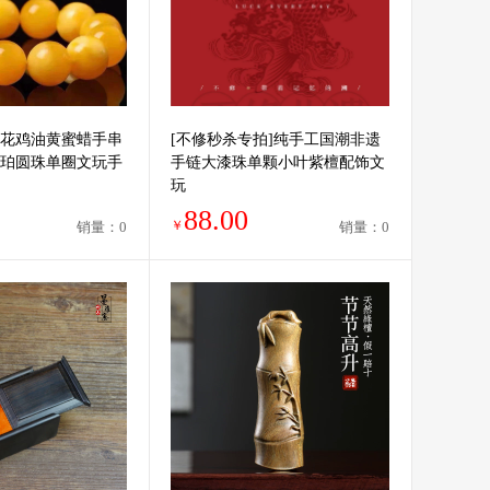
花鸡油黄蜜蜡手串
[不修秒杀专拍]纯手工国潮非遗
珀圆珠单圈文玩手
手链大漆珠单颗小叶紫檀配饰文
玩
88.00
￥
销量：0
销量：0