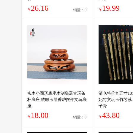
26.16
19.99
￥
￥
销量：0
实木小圆形底座木制瓷器古玩茶
清仓特价九五寸1
杯底座 核雕玉器香炉摆件文玩底
妃竹文玩玉竹芯苏
座
子骨
18.00
43.80
￥
￥
销量：0