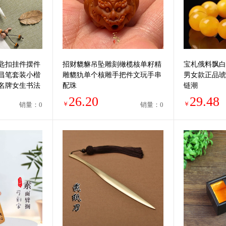
匙扣挂件摆件
招财貔貅吊坠雕刻橄榄核单籽精
宝札俄料飘白
昌笔套装小楷
雕貔犰单个核雕手把件文玩手串
男女款正品琥
名牌女生书法
配珠
链潮
26.20
29.48
￥
￥
销量：0
销量：0