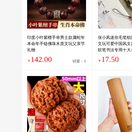
印度小叶紫檀手串男士款属蛇年
张小凤迷你毛笔钥
本命年手链佛珠木质文玩父亲节
文玩可爱中国风文
礼物
软笔书法专用十大
礼物用品文房四宝
142.00
17.50
￥
￥
销量：0