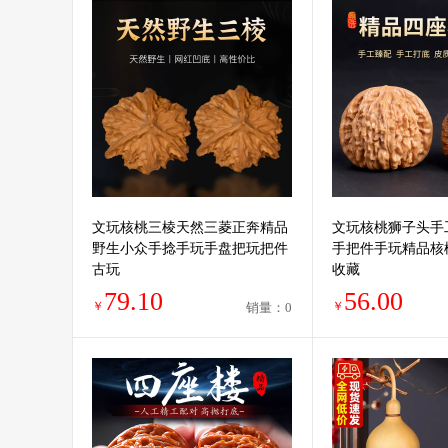
文玩核桃三棱天然三菱正奔精品
文玩核桃狮子头手
野生小众手捻手玩手盘把玩把件
手把件手玩精品核
古玩
收藏
79.10
56.00
￥
￥
销量：0