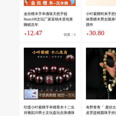
金丝檀木手串佛珠天然手链
小叶紫檀时来手把
8mm108文玩厂家直销木质包浆
体黑檀木男女随身
睡眠百年
摆件
12.47
30.80
￥
￥
销量：0
印度小叶紫檀手串檀香木十二生
有野青青「 鹿伏古
肖雕刻20男士文玩盘玩念珠佛珠
皮菩提根圆珠手持