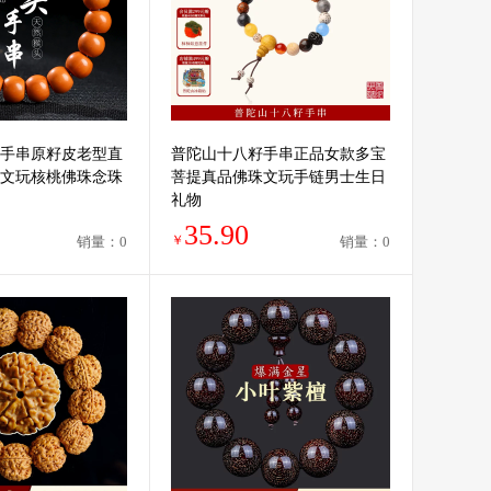
手串原籽皮老型直
普陀山十八籽手串正品女款多宝
文玩核桃佛珠念珠
菩提真品佛珠文玩手链男士生日
礼物
35.90
￥
销量：0
销量：0