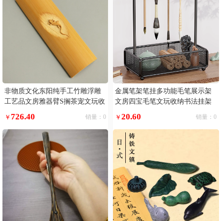
非物质文化东阳纯手工竹雕浮雕
金属笔架笔挂多功能毛笔展示架
工艺品文房雅器臂S搁茶宠文玩收
文房四宝毛笔文玩收纳书法挂架
藏
收纳盒简约复古新中式笔墨纸砚
726.40
20.60
￥
销量：0
￥
销量：0
挂笔高档架子摆件