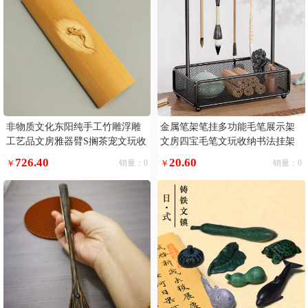
非物质文化东阳纯手工竹雕浮雕
金属笔架笔挂多功能毛笔展示架
工艺品文房雅器臂S搁茶宠文玩收
文房四宝毛笔文玩收纳书法挂架
藏
收纳盒简约复古新中式笔墨纸砚
726.40
20.60
￥
销量：0
￥
销量：0
挂笔高档架子摆件