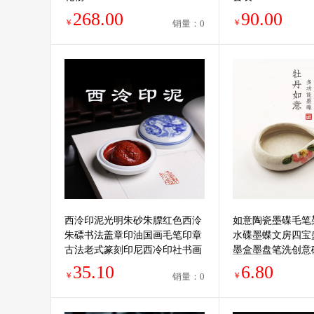
268.00
90.00
￥
￥
销量：0
西泠印泥光明朱砂朱膘红色西泠
如意陶瓷墨碟毛笔
朱磦书法盖章印油国画毛笔印章
水碟墨蝶文房四宝
古法老式篆刻印尼西冷印社书画
墨盒墨盘笔洗创意
专用传统仿古礼物
生国画书法用具
35.10
6.80
￥
￥
销量：0