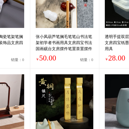
陶瓷笔架笔搁
张小凤葫芦笔搁毛笔笔山书法笔
透明手提双层
装饰品文房四
架初学者书画用具文房四宝书法
文房四宝纸墨
国画砚台文房摆件笔置茶置摆件
用具
福禄水晶玛瑙
50.00
28.00
￥
￥
销量：0
销量：0