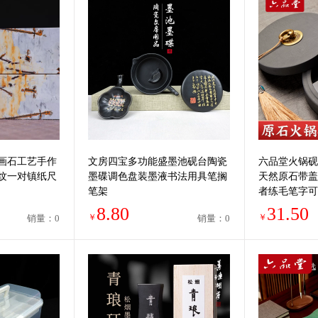
画石工艺手作
文房四宝多功能盛墨池砚台陶瓷
六品堂火锅砚
纹一对镇纸尺
墨碟调色盘装墨液书法用具笔搁
天然原石带盖
笔架
者练毛笔字可
池墨汁保湿墨
8.80
31.50
￥
￥
销量：0
销量：0