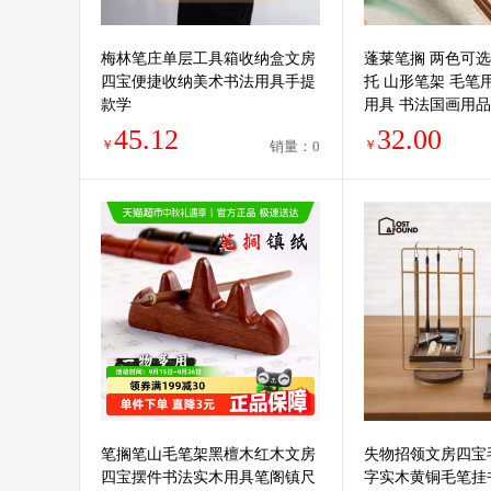
梅林笔庄单层工具箱收纳盒文房
蓬莱笔搁 两色可选
四宝便捷收纳美术书法用具手提
托 山形笔架 毛笔
款学
用具 书法国画用品
置茶置
45.12
32.00
￥
￥
销量：0
笔搁笔山毛笔架黑檀木红木文房
失物招领文房四宝
四宝摆件书法实木用具笔阁镇尺
字实木黄铜毛笔挂