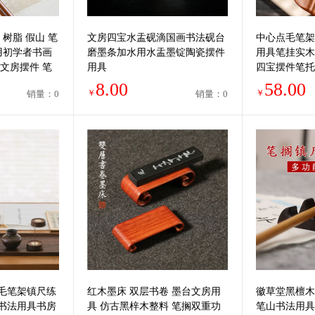
 树脂 假山 笔
文房四宝水盂砚滴国画书法砚台
中心点毛笔架
用初学者书画
磨墨条加水用水盂墨锭陶瓷摆件
用具笔挂实木
文房摆件 笔
用具
四宝摆件笔托
搁小笔山笔台
8.00
58.00
￥
￥
销量：0
销量：0
毛笔架镇尺练
红木墨床 双层书卷 墨台文房用
徽草堂黑檀木
书法用具书房
具 仿古黑梓木整料 笔搁双重功
笔山书法用具