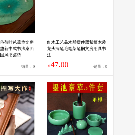
毡荷叶芭蕉垫文房
红木工艺品木雕摆件黑紫檀木质
垫新中式书法桌面
龙头搁笔毛笔架笔搁文房用具书
国风书桌垫
法
47.00
￥
销量：0
销量：0