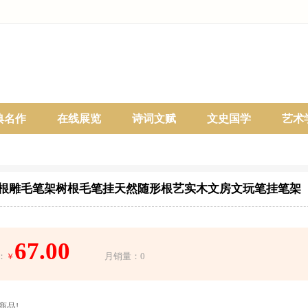
典名作
在线展览
诗词文赋
文史国学
艺术
根雕毛笔架树根毛笔挂天然随形根艺实木文房文玩笔挂笔架
67.00
：
月销量：0
￥
商品!