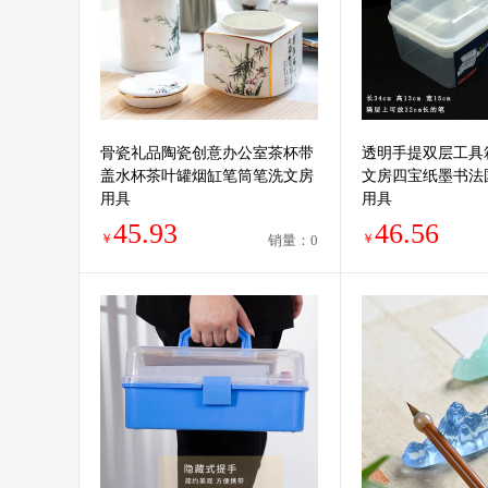
骨瓷礼品陶瓷创意办公室茶杯带
透明手提双层工具
盖水杯茶叶罐烟缸笔筒笔洗文房
文房四宝纸墨书法
用具
用具
45.93
46.56
￥
￥
销量：0