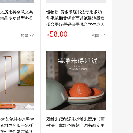
文房用具创意文具
慢物质·黄铜墨碟书法专用多功
精品多功鼓型办公
能毛笔搁黄铜光面镇纸墨池墨盘
砚台墨碟墨砚储墨砚台学生成人
文房四宝书法用具
58.00
￥
销量：0
销量：0
毛笔架笔挂实木毛笔
双维朱磦印泥朱砂堆朱漂净书画
者放笔的架子笔托
书法印章红色篆刻印泥书画专用
摆件挂件复古笔搁