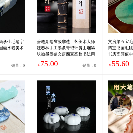
箱学生毛笔字
善琏湖笔省级非遗工艺美术大师
文房第五宝毛
国画水粉美术
汪春林手工墨条青琅玕黄山烟墨
四宝书画毛毡
块徽墨墨锭文房四宝高档书法用
书房高颜值中
具研墨用品书法
75.00
55.60
￥
￥
销量：0
销量：0