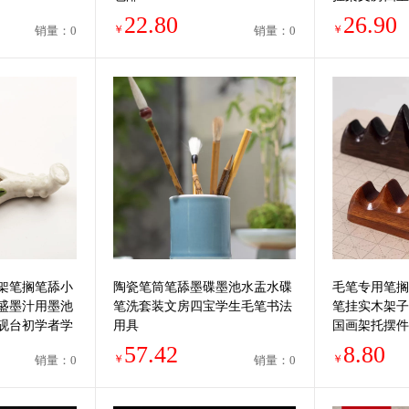
花梨木毛笔挂
22.80
26.90
￥
￥
销量：0
销量：0
架笔搁笔舔小
陶瓷笔筒笔舔墨碟墨池水盂水碟
毛笔专用笔搁
盛墨汁用墨池
笔洗套装文房四宝学生毛笔书法
笔挂实木架子
砚台初学者学
用具
国画架托摆件
小笔山日式笔
57.42
8.80
￥
￥
销量：0
销量：0