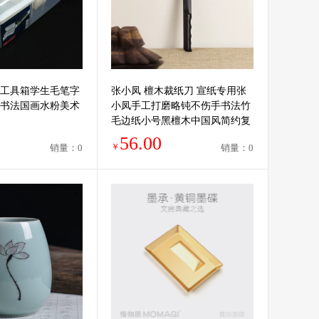
工具箱学生毛笔字
张小凤 檀木裁纸刀 宣纸专用张
书法国画水粉美术
小凤手工打磨略钝不伤手书法竹
毛边纸小号黑檀木中国风简约复
古国画文房用具
56.00
￥
销量：0
销量：0