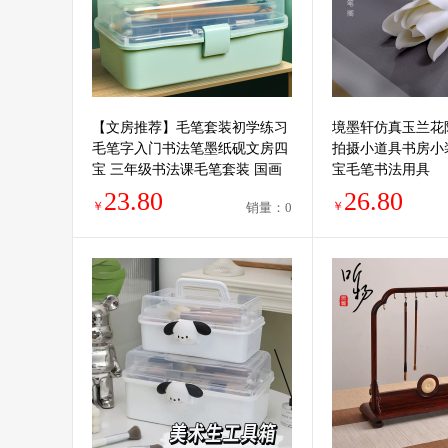
【文房推荐】毛笔套装初学练习
境墨轩仿真玉兰花
毛笔字入门书法笔墨纸砚文房四
拍摄小道具书房小
宝 三年级书法课毛笔套装 国画
宝毛笔书法用具
用具套装
23.80
26.80
￥
￥
销量：0