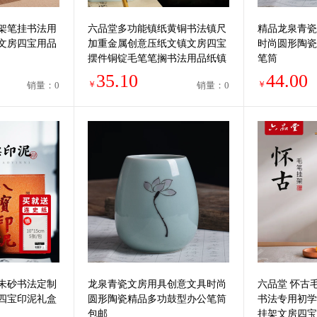
架笔挂书法用
六品堂多功能镇纸黄铜书法镇尺
精品龙泉青瓷
文房四宝用品
加重金属创意压纸文镇文房四宝
时尚圆形陶瓷
摆件铜锭毛笔笔搁书法用品纸镇
笔筒
镇纸石小摆件
35.10
44.00
￥
￥
销量：0
销量：0
朱砂书法定制
龙泉青瓷文房用具创意文具时尚
六品堂 怀古
四宝印泥礼盒
圆形陶瓷精品多功鼓型办公笔筒
书法专用初学
包邮
挂架文房四宝