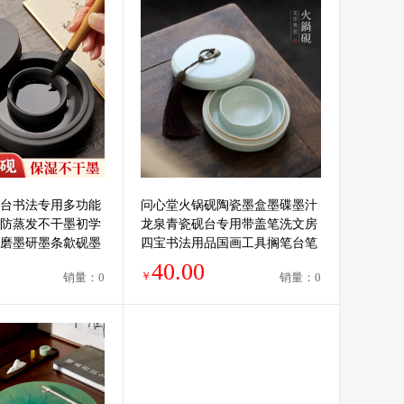
台书法专用多功能
问心堂火锅砚陶瓷墨盒墨碟墨汁
防蒸发不干墨初学
龙泉青瓷砚台专用带盖笔洗文房
磨墨研墨条歙砚墨
四宝书法用品国画工具搁笔台笔
盒
山笔舔
40.00
￥
销量：0
销量：0