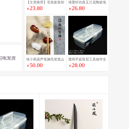
【文房推荐】毛笔套装初
境墨轩仿真玉兰花陶瓷笔
23.80
26.80
学练习毛笔字入门书法笔
架笔搁拍摄小道具书房小
￥
￥
墨纸砚文房四宝 三年级书
装饰品文房四宝毛笔书法
法课毛笔套装 国画用具套
用具
装
张小凤葫芦笔搁毛笔笔山
透明手提双层工具箱学生
50.00
28.00
书法笔架初学者书画用具
毛笔字文房四宝纸墨书法
￥
￥
文房四宝书法国画砚台文
国画水粉美术用具
房摆件笔置茶置摆件福禄
水晶玛瑙