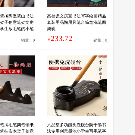
笔搁陶瓷笔山书法
高档瓷文房宝书法写字绘画精品
架子创意笔架文房
套装用品陶用具笔台筒笔洗笔四
学生放毛笔的小笔
架砚
233.72
￥
销量：0
销量：0
笔搁毛笔架笔镇纸
六品堂多功能免洗砚台防干墨书
笔挂实木架子创意
法专用创意墨池小学生写毛笔字