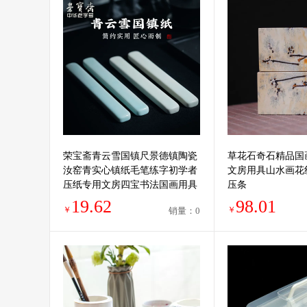
荣宝斋青云雪国镇尺景德镇陶瓷
草花石奇石精品国
汝窑青实心镇纸毛笔练字初学者
文房用具山水画花
压纸专用文房四宝书法国画用具
压条
19.62
98.01
￥
￥
销量：0