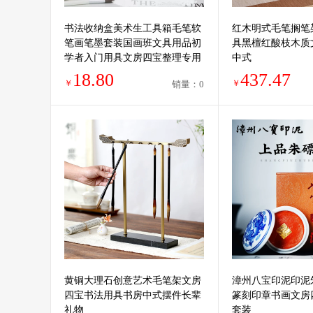
书法收纳盒美术生工具箱毛笔软
红木明式毛笔搁笔
笔画笔墨套装国画班文具用品初
具黑檀红酸枝木质
学者入门用具文房四宝整理专用
中式
盒子小学生练字课
18.80
437.47
￥
￥
销量：0
黄铜大理石创意艺术毛笔架文房
漳州八宝印泥印泥
四宝书法用具书房中式摆件长辈
篆刻印章书画文房
礼物
套装