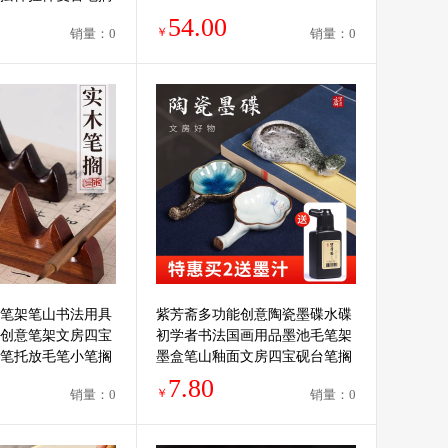
架
54.00
￥
销量：0
销量：0
笔架笔山书法用具
紫芳斋多功能创意陶瓷墨碟水碟
创意笔架文房四宝
初学者书法国画用品墨池毛笔架
笔托放毛笔小笔搁
墨盒笔山釉面文房四宝砚台笔搁
台
笔洗笔舔学生用具
7.80
￥
销量：0
销量：0