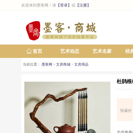
欢迎来到墨客网！请
【登录】
或
【注册】
首页
艺术动态
艺术名家
经
当前位置：
墨客网
>
文房商城
>
文房用品
杜鹃根
惊爆价
非优惠券