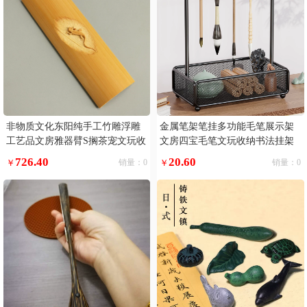
非物质文化东阳纯手工竹雕浮雕
金属笔架笔挂多功能毛笔展示架
工艺品文房雅器臂S搁茶宠文玩收
文房四宝毛笔文玩收纳书法挂架
藏
收纳盒简约复古新中式笔墨纸砚
726.40
20.60
￥
销量：0
￥
销量：0
挂笔高档架子摆件