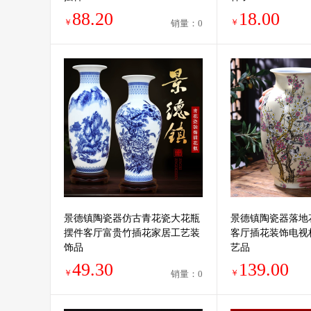
88.20
18.00
￥
￥
销量：0
景德镇陶瓷器仿古青花瓷大花瓶
景德镇陶瓷器落地
摆件客厅富贵竹插花家居工艺装
客厅插花装饰电视
饰品
艺品
49.30
139.00
￥
￥
销量：0