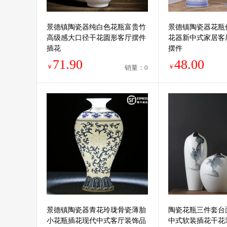
景德镇陶瓷器纯白色花瓶富贵竹
景德镇陶瓷器花瓶
高级感大口径干花圆形客厅摆件
花器新中式家居客
插花
摆件
71.90
48.00
￥
￥
销量：0
景德镇陶瓷器青花玲珑骨瓷薄胎
陶瓷花瓶三件套台
小花瓶插花现代中式客厅装饰品
中式软装插花干花