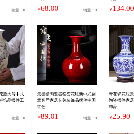
68.00
134.00
￥
￥
销量：0
销量：0
花瓶大号中式
景德镇陶瓷器窑变花瓶新中式创
青花瓷花瓶景
柜饰品摆件工
意客厅家居玄关装饰品摆件中国
陶瓷摆件家居
红色
饰品
89.01
25.90
￥
￥
销量：0
销量：0