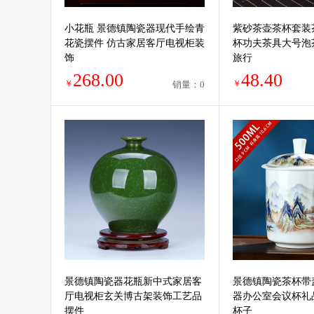
小花瓶 景德镇陶瓷器现代手绘青
紫砂茶壶茶杯套装
花瓷摆件 仿古家居客厅电视柜装
杯功夫茶具大号泡
饰
旅行
268.00
48.40
￥
￥
销量：0
景德镇陶瓷器花瓶新中式家居客
景德镇陶瓷茶杯带
厅电视柜玄关博古架装饰工艺品
器办公室会议杯礼
摆件
杯子