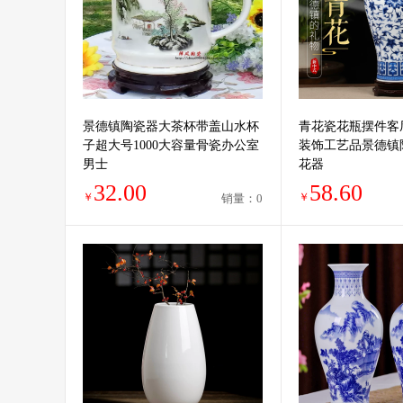
景德镇陶瓷器大茶杯带盖山水杯
青花瓷花瓶摆件客
子超大号1000大容量骨瓷办公室
装饰工艺品景德镇
男士
花器
32.00
58.60
￥
￥
销量：0