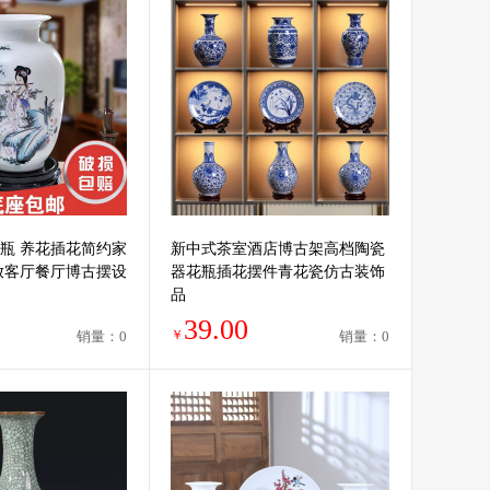
瓶 养花插花简约家
新中式茶室酒店博古架高档陶瓷
放客厅餐厅博古摆设
器花瓶插花摆件青花瓷仿古装饰
品
39.00
￥
销量：0
销量：0