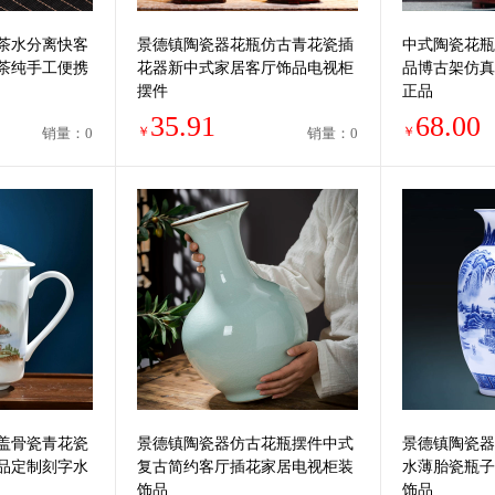
茶水分离快客
景德镇陶瓷器花瓶仿古青花瓷插
中式陶瓷花瓶
茶纯手工便携
花器新中式家居客厅饰品电视柜
品博古架仿真
摆件
正品
35.91
68.00
￥
￥
销量：0
销量：0
盖骨瓷青花瓷
景德镇陶瓷器仿古花瓶摆件中式
景德镇陶瓷器
品定制刻字水
复古简约客厅插花家居电视柜装
水薄胎瓷瓶子
饰品
饰品