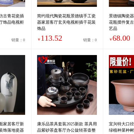
仿古青花瓷插
简约现代陶瓷花瓶景德镇手工瓷
景德镇陶瓷器
厅饰品电视柜
器家居客厅玄关电视柜插干花装
花瓶摆件复古
饰品
艺品
113.52
68.00
￥
￥
销量：0
销量：0
面家居客厅新
康乐品茶具套装2025新款 茶具用
宜兴特大口径
装饰落地瓷器
品紫砂茶盘客厅办公旋转茶壶整
绿植种菜种树