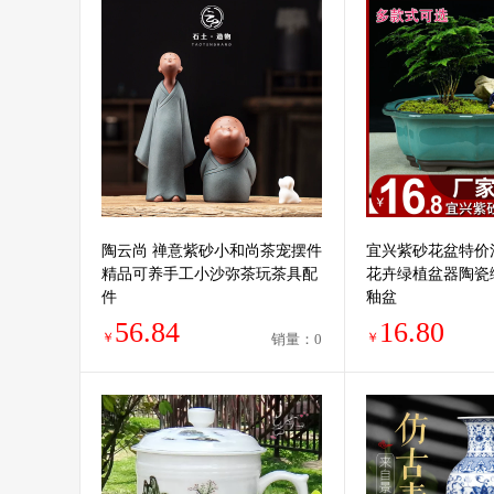
陶云尚 禅意紫砂小和尚茶宠摆件
宜兴紫砂花盆特价
精品可养手工小沙弥茶玩茶具配
花卉绿植盆器陶瓷
件
釉盆
56.84
16.80
￥
￥
销量：0