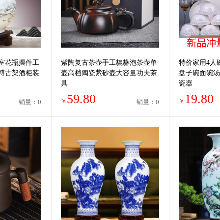
室花瓶摆件工
紫陶复古茶壶手工貔貅泡茶壶单
特价家用4人
博古架酒柜装
壶高档陶瓷紫砂壶大容量功夫茶
盘子碗面碗汤
具
瓷器
59.80
19.80
￥
￥
销量：0
销量：0