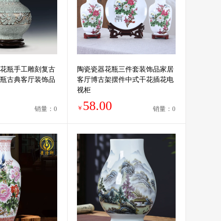
花瓶手工雕刻复古
陶瓷瓷器花瓶三件套装饰品家居
瓶古典客厅装饰品
客厅博古架摆件中式干花插花电
视柜
58.00
￥
销量：0
销量：0