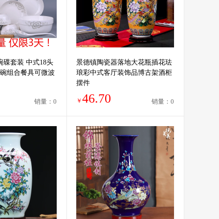
碗碟套装 中式18头
景德镇陶瓷器落地大花瓶插花珐
碗组合餐具可微波
琅彩中式客厅装饰品博古架酒柜
摆件
46.70
￥
销量：0
销量：0