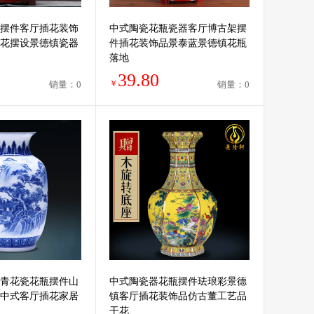
摆件客厅插花装饰
中式陶瓷花瓶瓷器客厅博古架摆
花摆设景德镇瓷器
件插花装饰品景泰蓝景德镇花瓶
落地
39.80
￥
销量：0
销量：0
青花瓷花瓶摆件山
中式陶瓷器花瓶摆件珐琅彩景德
中式客厅插花家居
镇客厅插花装饰品仿古董工艺品
干花