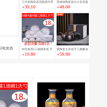
三件套陶瓷器花瓶摆件景
景德镇陶瓷器办公室花瓶
39.10
49.00
德镇中式家居装饰品客厅
摆件工艺品客厅插花家居
￥
￥
电视柜插花工艺品
博古架酒柜装饰品
特价家用4人碗碟套装 中
紫陶复古茶壶手工貔貅泡
19.80
59.80
式18头盘子碗面碗汤碗组
茶壶单壶高档陶瓷紫砂壶
￥
￥
合餐具可微波瓷器
大容量功夫茶具