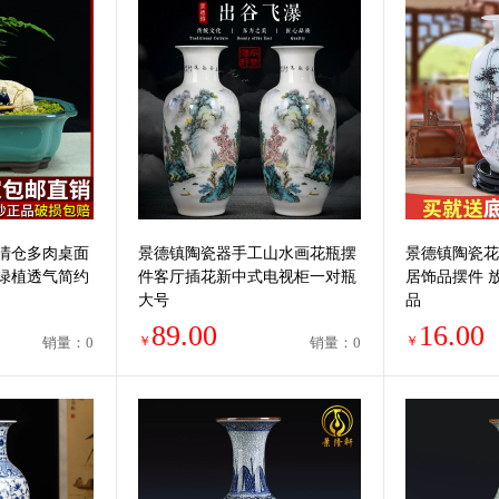
清仓多肉桌面
景德镇陶瓷器手工山水画花瓶摆
景德镇陶瓷花
绿植透气简约
件客厅插花新中式电视柜一对瓶
居饰品摆件 
大号
品
89.00
16.00
￥
￥
销量：0
销量：0