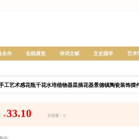
典名作
在线展览
诗词文赋
文史国学
艺术
手工艺术感花瓶干花水培植物器皿插花器景德镇陶瓷装饰摆
33.10
：
月销量：0
￥
商品!