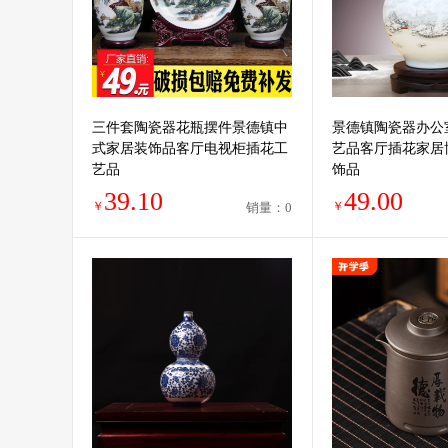
三件套陶瓷器花瓶摆件景德镇中
景德镇陶瓷器办公
式家居装饰品客厅电视柜插花工
艺品客厅插花家居
艺品
饰品
39.10
49.00
￥
￥
销量：0