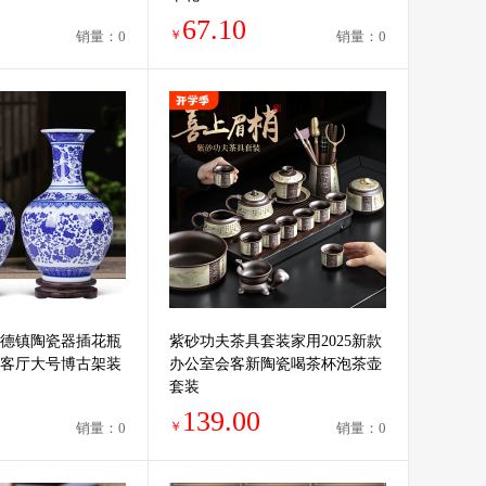
67.10
￥
销量：0
销量：0
德镇陶瓷器插花瓶
紫砂功夫茶具套装家用2025新款
客厅大号博古架装
办公室会客新陶瓷喝茶杯泡茶壶
套装
139.00
￥
销量：0
销量：0