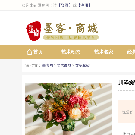
欢迎来到墨客网！请
【登录】
或
【注册】
首页
艺术动态
艺术名家
经
当前位置：
墨客网
>
文房商城
>
文瓷紫砂
川泽烧
惊爆价
非优惠券