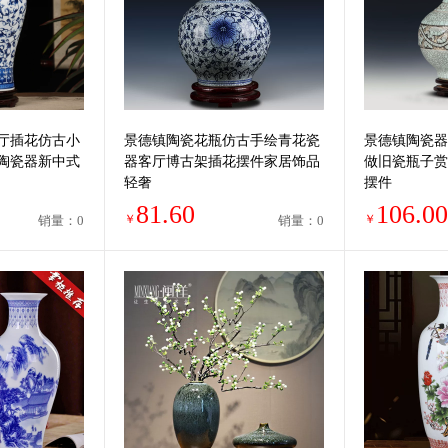
厅插花仿古小
景德镇陶瓷花瓶仿古手绘青花瓷
景德镇陶瓷器
陶瓷器新中式
器客厅博古架插花摆件家居饰品
做旧瓷瓶子赏
轻奢
摆件
81.60
106.00
￥
￥
销量：0
销量：0