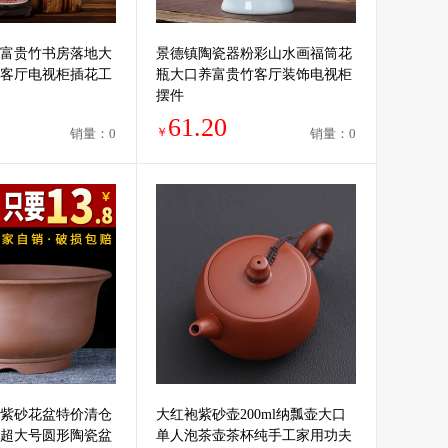
富贵竹书房落地大
景德镇陶瓷器粉彩山水画福筒花
客厅电视柜插花工
瓶大口养富贵竹客厅装饰电视柜
摆件
61.20
￥
销量：0
销量：0
紫砂花盆特价清仓
大红袍紫砂壶200ml纳瓢壶大口
超大号圆形陶瓷盆
单人泡茶壶茶杯纯手工家用功夫