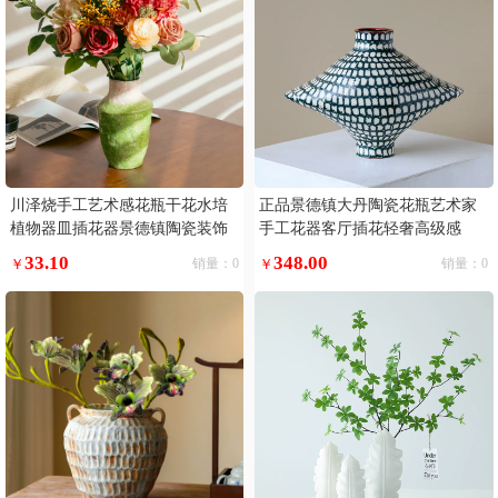
川泽烧手工艺术感花瓶干花水培
正品景德镇大丹陶瓷花瓶艺术家
植物器皿插花器景德镇陶瓷装饰
手工花器客厅插花轻奢高级感
摆件
33.10
348.00
￥
销量：0
￥
销量：0