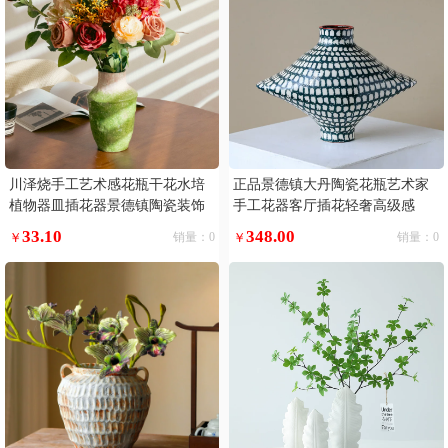
川泽烧手工艺术感花瓶干花水培
正品景德镇大丹陶瓷花瓶艺术家
植物器皿插花器景德镇陶瓷装饰
手工花器客厅插花轻奢高级感
摆件
33.10
348.00
￥
销量：0
￥
销量：0