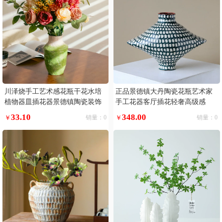
川泽烧手工艺术感花瓶干花水培
正品景德镇大丹陶瓷花瓶艺术家
植物器皿插花器景德镇陶瓷装饰
手工花器客厅插花轻奢高级感
摆件
33.10
348.00
￥
销量：0
￥
销量：0